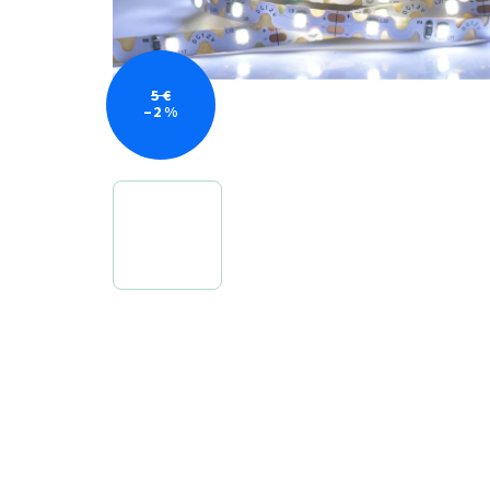
5 €
–2 %