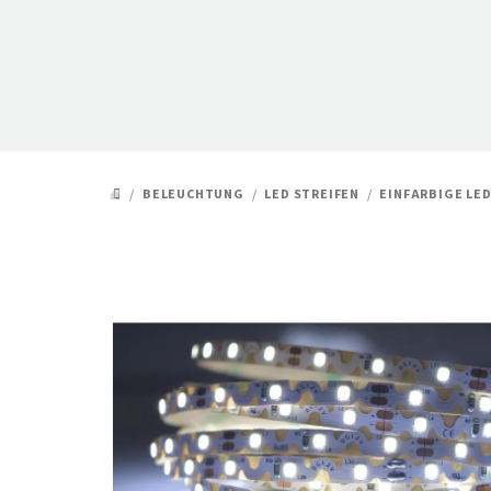
Zum
Inhalt
springen
/
BELEUCHTUNG
/
LED STREIFEN
/
EINFARBIGE LE
STARTSEITE