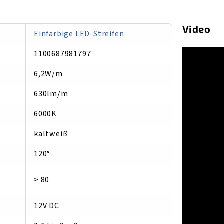
Video
Einfarbige LED-Streifen
1100687981797
6,2W/m
630lm/m
6000K
kaltweiß
120°
> 80
12V DC