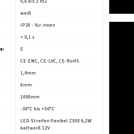
0,6 bis 2 m2
weiß
IP20 - für innen
< 0,1 s
se
:
E
CE-EMC, CE-LVC, CE-RoHS
1,4mm
6mm
1000mm
-30°C bis +50°C
LED-Streifen flexibel Z300 6,2W
kaltweiß 12V