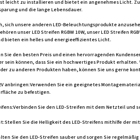
st leicht zu installieren und bietet ein angenehmes Licht. Z
sparung und die lange Lebensdauer.
h, sich unsere anderen LED-Beleuchtungsprodukte anzusehen, 
ehören unser LED Streifen RGBW 10W, unser LED Streifen RGBW
d bieten ein helles und energieeffizientes Licht.
n Sie den besten Preis und einen hervorragenden Kundenserv
er sein können, dass Sie ein hochwertiges Produkt erhalten.
oder zu anderen Produkten haben, können Sie uns gerne konta
12V anbringen:Verwenden Sie ein geeignetes Montagematerial
fläche zu befestigen.
eifens:Verbinden Sie den LED-Streifen mit dem Netzteil und s
eit:Stellen Sie die Helligkeit des LED-Streifens mithilfe der 
alten Sie den LED-Streifen sauber und sorgen Sie regelmäßig