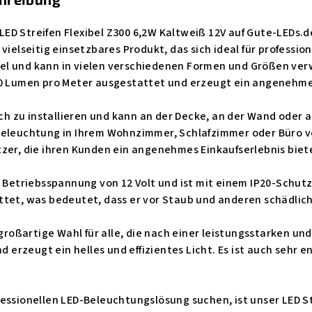
D Streifen Flexibel Z300 6,2W Kaltweiß 12V auf Gute-LEDs.de
 vielseitig einsetzbares Produkt, das sich ideal für profes
xibel und kann in vielen verschiedenen Formen und Größen ver
00 Lumen pro Meter ausgestattet und erzeugt ein angenehme
fach zu installieren und kann an der Decke, an der Wand ode
beleuchtung in Ihrem Wohnzimmer, Schlafzimmer oder Büro ve
tzer, die ihren Kunden ein angenehmes Einkaufserlebnis bie
e Betriebsspannung von 12 Volt und ist mit einem IP20-Schutz
ttet, was bedeutet, dass er vor Staub und anderen schädlic
e großartige Wahl für alle, die nach einer leistungsstarken u
nd erzeugt ein helles und effizientes Licht. Es ist auch sehr
essionellen LED-Beleuchtungslösung suchen, ist unser LED St