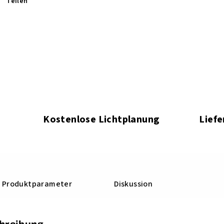
Teilen
Kostenlose Lichtplanung
Liefe
Produktparameter
Diskussion
chreibung