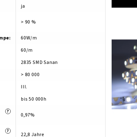
ja
> 90 %
ampe
:
60W/m
60/m
2835 SMD Sanan
> 80 000
III.
bis 50 000h
?
0,97%
?
22,8 Jahre