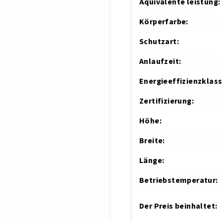
Äquivalente leistung
:
Körperfarbe
:
Schutzart
:
Anlaufzeit
:
Energieeffizienzklas
Zertifizierung
:
Höhe
:
Breite
:
Länge
:
Betriebstemperatur
:
Der Preis beinhaltet
: