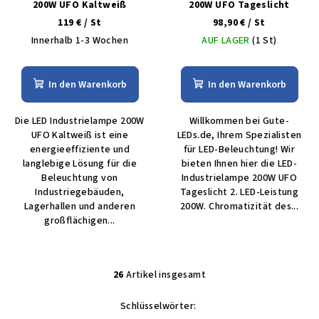
200W UFO Kaltweiß
200W UFO Tageslicht
119 €
/ St
98,90 €
/ St
Innerhalb 1-3 Wochen
AUF LAGER
(1 St)
In den Warenkorb
In den Warenkorb
Die LED Industrielampe 200W
Willkommen bei Gute-
UFO Kaltweiß ist eine
LEDs.de, Ihrem Spezialisten
energieeffiziente und
für LED-Beleuchtung! Wir
langlebige Lösung für die
bieten Ihnen hier die LED-
Beleuchtung von
Industrielampe 200W UFO
Industriegebäuden,
Tageslicht 2. LED-Leistung
Lagerhallen und anderen
200W. Chromatizität des...
großflächigen...
26
Artikel insgesamt
S
t
Schlüsselwörter:
e