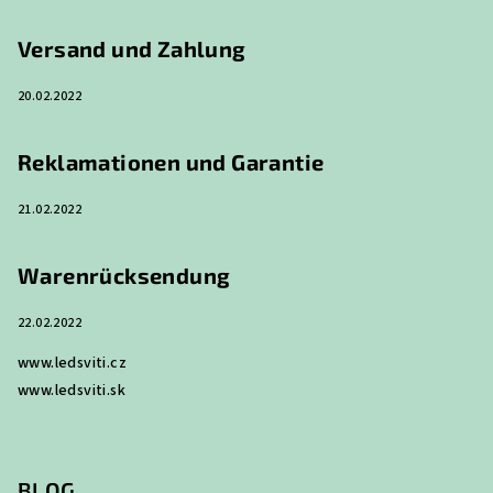
z
e
Versand und Zahlung
i
20.02.2022
l
e
Reklamationen und Garantie
21.02.2022
Warenrücksendung
22.02.2022
www.ledsviti.cz
www.ledsviti.sk
BLOG