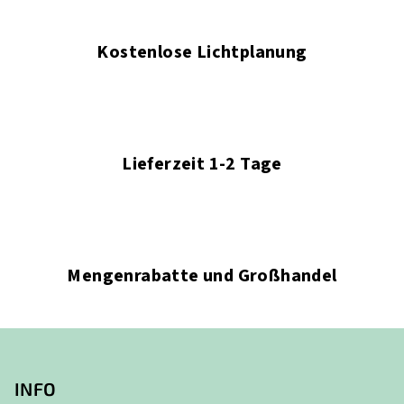
Kostenlose Lichtplanung
Lieferzeit 1-2 Tage
Mengenrabatte und Großhandel
F
u
ß
INFO