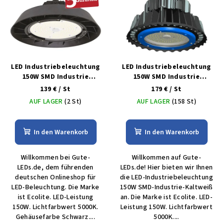
s
s
o
t
r
e
t
d
i
e
LED Industriebeleuchtung
LED Industriebeleuchtung
e
r
150W SMD Industrie
150W SMD Industrie
r
Kaltweiß
Kaltweiß
139 €
/ St
179 €
/ St
P
u
AUF LAGER
(2 St)
AUF LAGER
(158 St)
r
n
o
g
d
In den Warenkorb
In den Warenkorb
u
Willkommen bei Gute-
Willkommen auf Gute-
k
LEDs.de, dem führenden
LEDs.de! Hier bieten wir Ihnen
t
deutschen Onlineshop für
die LED-Industriebeleuchtung
e
LED-Beleuchtung. Die Marke
150W SMD-Industrie-Kaltweiß
ist Ecolite. LED-Leistung
an. Die Marke ist Ecolite. LED-
150W. Lichtfarbwert 5000K.
Leistung 150W. Lichtfarbwert
Gehäusefarbe Schwarz....
5000K....