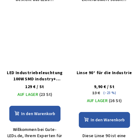
LED Industriebeleuchtung
Linse 90° für die Industrie
100W SMD industry+
Kaltweiß
129 €
/ St
9,90 €
/ St
13 €
(–23 %)
AUF LAGER
(23 St)
AUF LAGER
(16 St)
In den Warenkorb
In den Warenkorb
Willkommen bei Gute-
LEDs.de, Ihrem Experten für
Diese Linse 90 ist eine