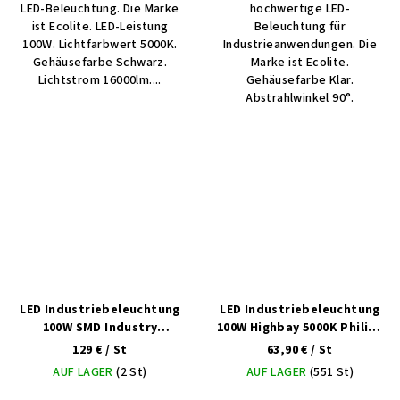
LED-Beleuchtung. Die Marke
hochwertige LED-
ist Ecolite. LED-Leistung
Beleuchtung für
100W. Lichtfarbwert 5000K.
Industrieanwendungen. Die
Gehäusefarbe Schwarz.
Marke ist Ecolite.
Lichtstrom 16000lm....
Gehäusefarbe Klar.
Abstrahlwinkel 90°.
LED Industriebeleuchtung
LED Industriebeleuchtung
100W SMD Industry
100W Highbay 5000K Philips
Kaltweiß
5 Jahre dimmbar
129 €
/ St
63,90 €
/ St
AUF LAGER
(2 St)
AUF LAGER
(551 St)