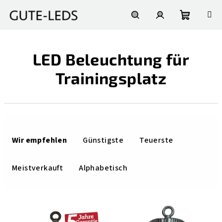
Zum
Inhalt
springen
Warenko
Suchen
Login
LED Beleuchtung für
Trainingsplatz
P
r
Wir empfehlen
Günstigste
Teuerste
o
d
Meistverkauft
Alphabetisch
u
k
L
t
i