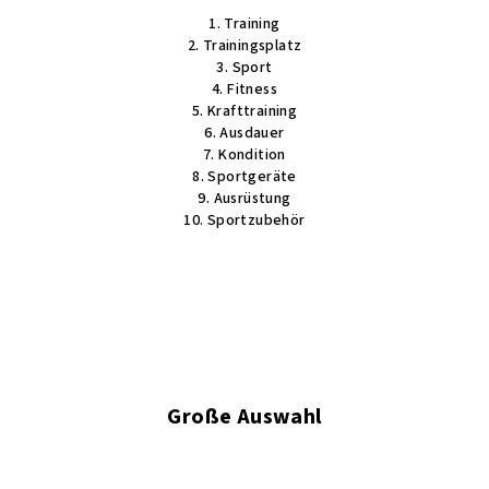
u
1. Training
e
2. Trainingsplatz
r
3. Sport
4. Fitness
e
5. Krafttraining
l
6. Ausdauer
e
7. Kondition
m
8. Sportgeräte
e
9. Ausrüstung
n
10. Sportzubehör
t
e
d
e
r
L
i
Große Auswahl
s
t
e