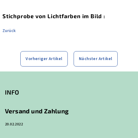
Stichprobe von Lichtfarben im Bild :
Zurück
Vorheriger Artikel
Nächster Artikel
F
u
ß
INFO
z
e
Versand und Zahlung
i
20.02.2022
l
e