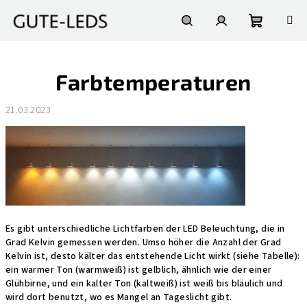
Zum
Inhalt
springen
Warenko
Suchen
Login
Farbtemperaturen
21.03.2023
Es gibt unterschiedliche Lichtfarben der LED Beleuchtung, die in
Grad Kelvin gemessen werden. Umso höher die Anzahl der Grad
Kelvin ist, desto kälter das entstehende Licht wirkt (siehe Tabelle):
ein warmer Ton (warmweiß) ist gelblich, ähnlich wie der einer
Glühbirne, und ein kalter Ton (kaltweiß) ist weiß bis bläulich und
wird dort benutzt, wo es Mangel an Tageslicht gibt.