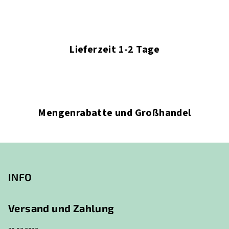
Lieferzeit 1-2 Tage
Mengenrabatte und Großhandel
F
u
ß
INFO
z
e
Versand und Zahlung
i