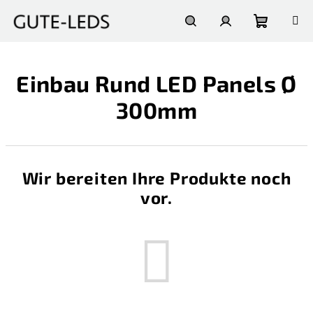
Zum
Inhalt
springen
Warenko
Suchen
Login
Einbau Rund LED Panels Ø
300mm
Wir bereiten Ihre Produkte noch
vor.