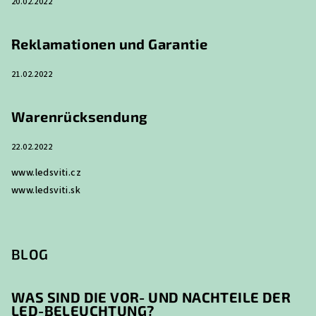
20.02.2022
l
e
Reklamationen und Garantie
21.02.2022
Warenrücksendung
22.02.2022
www.ledsviti.cz
www.ledsviti.sk
BLOG
WAS SIND DIE VOR- UND NACHTEILE DER
LED-BELEUCHTUNG?