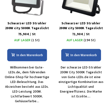
t
r
e
t
d
i
e
Schwarzer LED Strahler
Schwarzer LED Strahler
e
r
200W city 5000K Tageslicht
200W city 5000K Tageslicht
r
75,90 €
/ St
71,90 €
/ St
P
u
AUF LAGER
(1 St)
AUF LAGER
(194 St)
r
n
o
g
d
In den Warenkorb
In den Warenkorb
u
Willkommen bei Gute-
Der schwarze LED-Strahler
k
LEDs.de, dem führenden
200W City 5000K Tageslicht
t
Online-Shop für hochwertige
von Gute-LEDs.de ist eine
e
LED-Beleuchtung. Das
einzigartige Kombination aus
Abzeichen besteht aus LEDs.
Lichtqualität und
LED-Leistung 200W.
Energieeffizienz. Die Marke
Lichtfarbwert 5000K.
ist Ecolite....
Gehäusefarbe...