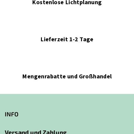
L
Kostenlose Lichtplanung
i
s
t
e
Lieferzeit 1-2 Tage
Mengenrabatte und Großhandel
F
u
ß
INFO
z
e
Versand und Zahlung