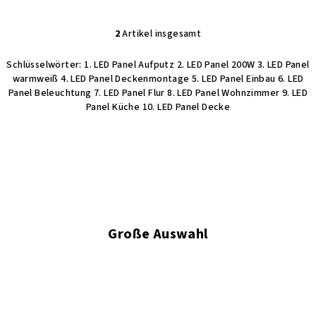
2
Artikel insgesamt
S
t
Schlüsselwörter:
1. LED Panel Aufputz 2. LED Panel 200W 3. LED Panel
e
warmweiß 4. LED Panel Deckenmontage 5. LED Panel Einbau 6. LED
u
Panel Beleuchtung 7. LED Panel Flur 8. LED Panel Wohnzimmer 9. LED
e
Panel Küche 10. LED Panel Decke
r
e
l
e
m
e
n
Große Auswahl
t
e
d
e
r