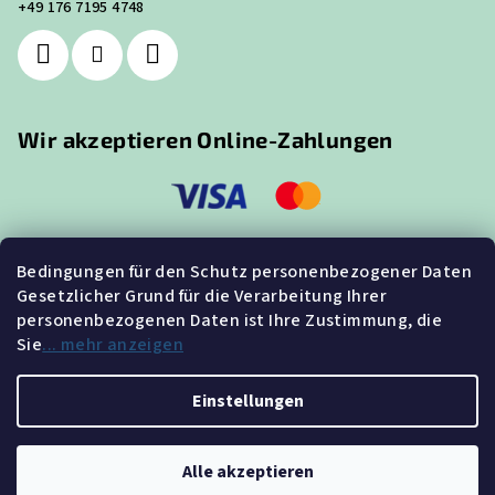
+49 176 7195 4748
Wir akzeptieren Online-Zahlungen
Bedingungen für den Schutz personenbezogener Daten
Gesetzlicher Grund für die Verarbeitung Ihrer
Suche
personenbezogenen Daten ist Ihre Zustimmung, die
Sie
... mehr anzeigen
Suchen
Einstellungen
Copyright 2026
GUTE-LEDS.de
. Alle Rechte vorbehalten.
Alle akzeptieren