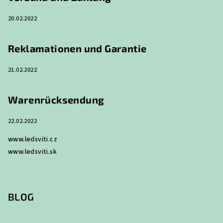
i
20.02.2022
l
e
Reklamationen und Garantie
21.02.2022
Warenrücksendung
22.02.2022
www.ledsviti.cz
www.ledsviti.sk
BLOG