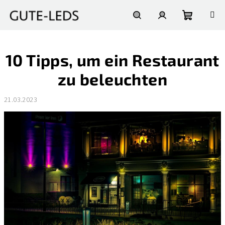
Zum
Inhalt
springen
Warenko
Suchen
Login
10 Tipps, um ein Restaurant
zu beleuchten
21.03.2023