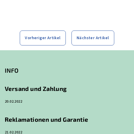
Vorheriger Artikel
Nächster Artikel
F
u
ß
INFO
z
e
Versand und Zahlung
i
20.02.2022
l
e
Reklamationen und Garantie
21.02.2022