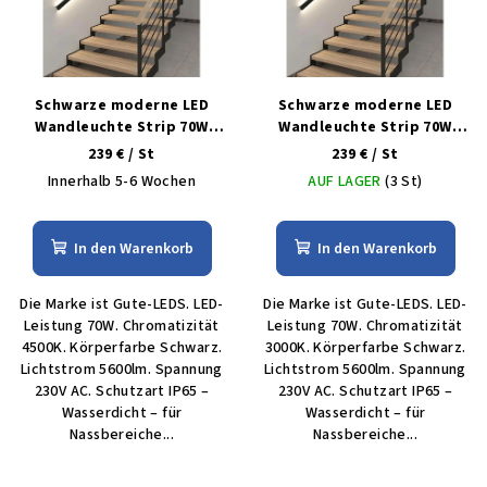
t
r
e
t
d
i
e
Schwarze moderne LED
Schwarze moderne LED
e
r
Wandleuchte Strip 70W
Wandleuchte Strip 70W
r
240cm/9cm IP65 4500K mit
240cm/9cm IP65 3000K mit
239 €
/ St
239 €
/ St
P
u
Sensor
Sensor
Innerhalb 5-6 Wochen
AUF LAGER
(3 St)
r
n
o
g
d
In den Warenkorb
In den Warenkorb
u
Die Marke ist Gute-LEDS. LED-
Die Marke ist Gute-LEDS. LED-
k
Leistung 70W. Chromatizität
Leistung 70W. Chromatizität
t
4500K. Körperfarbe Schwarz.
3000K. Körperfarbe Schwarz.
e
Lichtstrom 5600lm. Spannung
Lichtstrom 5600lm. Spannung
230V AC. Schutzart IP65 –
230V AC. Schutzart IP65 –
Wasserdicht – für
Wasserdicht – für
Nassbereiche...
Nassbereiche...