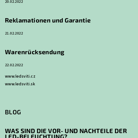
20.02.2022
l
e
Reklamationen und Garantie
21.02.2022
Warenrücksendung
22.02.2022
www.ledsviti.cz
www.ledsviti.sk
BLOG
WAS SIND DIE VOR- UND NACHTEILE DER
LED-BELEUCHTUNG?