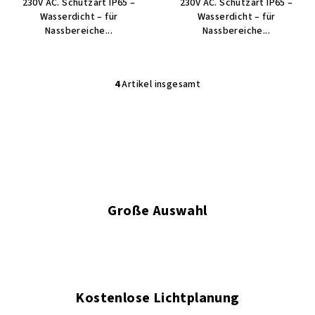
230V AC. Schutzart IP65 –
230V AC. Schutzart IP65 –
Wasserdicht – für
Wasserdicht – für
Nassbereiche...
Nassbereiche...
4
Artikel insgesamt
S
t
e
u
e
r
e
l
Große Auswahl
e
m
e
n
t
Kostenlose Lichtplanung
e