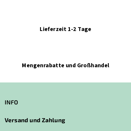
d
e
r
L
i
Lieferzeit 1-2 Tage
s
t
e
Mengenrabatte und Großhandel
F
u
ß
INFO
z
e
Versand und Zahlung
i