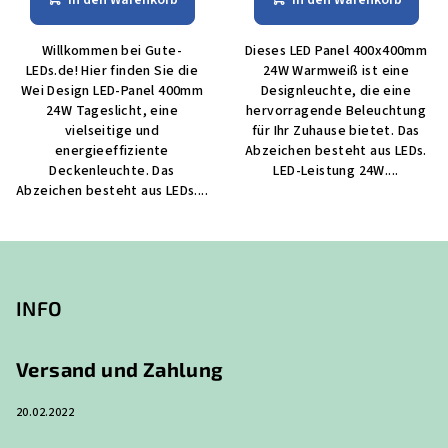
Willkommen bei Gute-
Dieses LED Panel 400x400mm
LEDs.de! Hier finden Sie die
24W Warmweiß ist eine
Wei Design LED-Panel 400mm
Designleuchte, die eine
24W Tageslicht, eine
hervorragende Beleuchtung
vielseitige und
für Ihr Zuhause bietet. Das
energieeffiziente
Abzeichen besteht aus LEDs.
Deckenleuchte. Das
LED-Leistung 24W....
Abzeichen besteht aus LEDs....
F
u
ß
INFO
z
e
Versand und Zahlung
i
20.02.2022
l