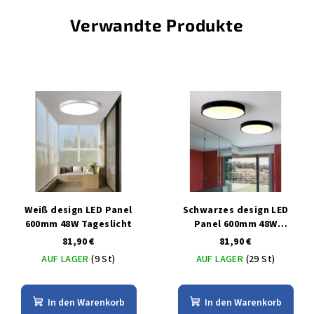
Verwandte Produkte
Weiß design LED Panel
Schwarzes design LED
600mm 48W Tageslicht
Panel 600mm 48W
Warmweiß
81,90 €
81,90 €
AUF LAGER
(9 St)
AUF LAGER
(29 St)
In den Warenkorb
In den Warenkorb