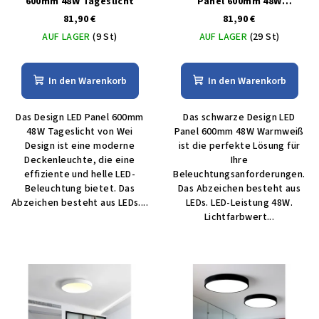
600mm 48W Tageslicht
Panel 600mm 48W
Warmweiß
81,90 €
81,90 €
AUF LAGER
(9 St)
AUF LAGER
(29 St)
In den Warenkorb
In den Warenkorb
Das Design LED Panel 600mm
Das schwarze Design LED
48W Tageslicht von Wei
Panel 600mm 48W Warmweiß
Design ist eine moderne
ist die perfekte Lösung für
Deckenleuchte, die eine
Ihre
effiziente und helle LED-
Beleuchtungsanforderungen.
Beleuchtung bietet. Das
Das Abzeichen besteht aus
Abzeichen besteht aus LEDs....
LEDs. LED-Leistung 48W.
Lichtfarbwert...