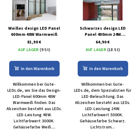
Weißes design LED Panel
Schwarzes design LED
600mm 48W Warmweiß
Panel 400mm 24W
Tageslicht
81,90 €
64,90 €
AUF LAGER
(9 St)
AUF LAGER
(18 St)
In den Warenkorb
In den Warenkorb
Willkommen bei Gute-
Willkommen bei Gute-
LEDs.de, wo Sie das Design-
LEDs.de, dem Spezialisten für
LED-Panel 600mm 48W
LED-Beleuchtung. Das
Warmweiß finden. Das
Abzeichen besteht aus LEDs.
Abzeichen besteht aus LEDs.
LED-Leistung 24W.
LED-Leistung 48W.
Lichtfarbwert 5000K.
Lichtfarbwert 3000K.
Gehäusefarbe Schwarz.
Gehäusefarbe Weiß....
Lichtstrom...