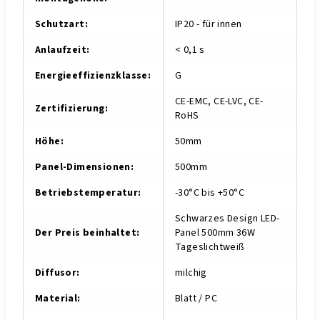
Schutzart
:
IP20 - für innen
Anlaufzeit
:
< 0,1 s
Energieeffizienzklasse
:
G
CE-EMC, CE-LVC, CE-
Zertifizierung
:
RoHS
Höhe
:
50mm
Panel-Dimensionen
:
500mm
Betriebstemperatur
:
-30°C bis +50°C
Schwarzes Design LED-
Der Preis beinhaltet
:
Panel 500mm 36W
Tageslichtweiß
Diffusor
:
milchig
Material
:
Blatt / PC