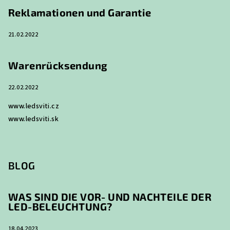
e
Reklamationen und Garantie
21.02.2022
Warenrücksendung
22.02.2022
www.ledsviti.cz
www.ledsviti.sk
BLOG
WAS SIND DIE VOR- UND NACHTEILE DER
LED-BELEUCHTUNG?
18.04.2023