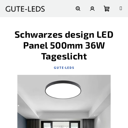
Zum
Inhalt
springen
Warenko
Suchen
Login
Schwarzes design LED
Panel 500mm 36W
Tageslicht
GUTE-LEDS