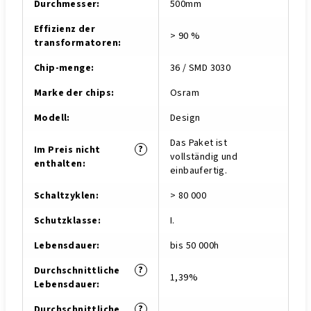
Durchmesser
:
500mm
Effizienz der
> 90 %
transformatoren
:
Chip-menge
:
36 / SMD 3030
Marke der chips
:
Osram
Modell
:
Design
Das Paket ist
?
Im Preis nicht
vollständig und
enthalten
:
einbaufertig.
Schaltzyklen
:
> 80 000
Schutzklasse
:
I.
Lebensdauer
:
bis 50 000h
?
Durchschnittliche
1,39%
Lebensdauer
:
?
Durchschnittliche