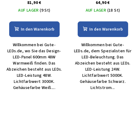
Tageslicht
81,90 €
64,90 €
AUF LAGER
(9 St)
AUF LAGER
(18 St)
In den Warenkorb
In den Warenkorb
Willkommen bei Gute-
Willkommen bei Gute-
LEDs.de, wo Sie das Design-
LEDs.de, dem Spezialisten für
LED-Panel 600mm 48W
LED-Beleuchtung. Das
Warmweiß finden. Das
Abzeichen besteht aus LEDs.
Abzeichen besteht aus LEDs.
LED-Leistung 24W.
LED-Leistung 48W.
Lichtfarbwert 5000K.
Lichtfarbwert 3000K.
Gehäusefarbe Schwarz.
Gehäusefarbe Weiß....
Lichtstrom...