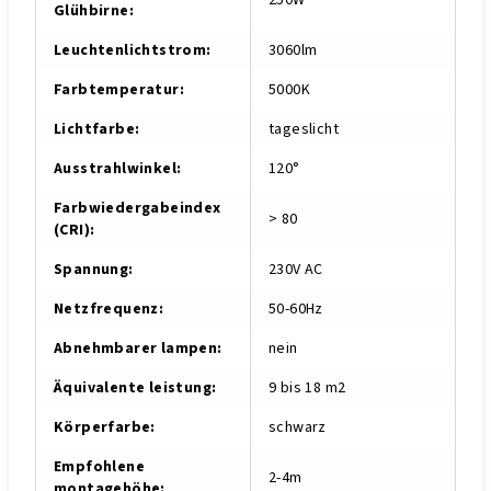
250W
Glühbirne
:
Leuchtenlichtstrom
:
3060lm
Farbtemperatur
:
5000K
Lichtfarbe
:
tageslicht
Ausstrahlwinkel
:
120°
Farbwiedergabeindex
> 80
(CRI)
:
Spannung
:
230V AC
Netzfrequenz
:
50-60Hz
Abnehmbarer lampen
:
nein
Äquivalente leistung
:
9 bis 18 m2
Körperfarbe
:
schwarz
Empfohlene
2-4m
montagehöhe
: