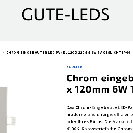
M
/
CHROM EINGEBAUTER LED PANEL 120 X 120MM 6W TAGESLICHT IP44
ECOLITE
Chrom eingeb
x 120mm 6W T
Das Chrom-Eingebaute LED-Pan
moderne und energieeffizient
oder Ihres Büros. Die Marke is
4100K. Karosseriefarbe Chrom