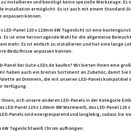
h zu installieren und benötigt keine spezielle Werkzeuge. Es
le Installation ermöglicht. Es ist auch mit einem Standard-D
se anpassen können.
 LED-Panel 120 x 120mm 6W Tageslicht ist eine kostengünstig
. Es ist eine hervorragende Wahl für die allgemeine Beleuc
m mehr. Es ist einfach zu installieren und hat eine lange Le
 Ihre Bedürfnisse anpassen können.
ED-Panel bei Gute-LEDs.de kaufen? Wir bieten Ihnen eine gro
ir haben auch ein breites Sortiment an Zubehör, damit Sie I
Palette an Dimmern, die mit unseren LED-Panels kompatibel 
r Verfügung.
Ihnen, sich unsere anderen LED-Panels in der Kategorie Ein
das LED-Panel 120 x 120mm 8W Warmweiß, das LED-Panel 120 
 LED-Panels sind energiesparend und langlebig, sodass Sie si
mm 6W Tageslichtweiß Chrom aufhängen: