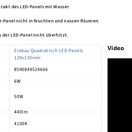
ntakt des LED-Panels mit Wasser.
D-Panel nicht in feuchten und nassen Räumen.
s der LED-Panel nicht überhitzt.
Video
Einbau Quadratisch LED Panels
120x120mm
8590849524666
6W
50W
440lm
4100K