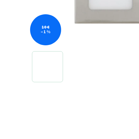
10 €
–1 %