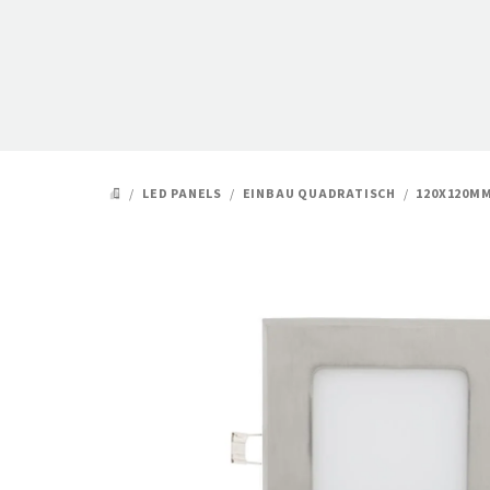
Zum
Inhalt
springen
/
LED PANELS
/
EINBAU QUADRATISCH
/
120X120M
STARTSEITE