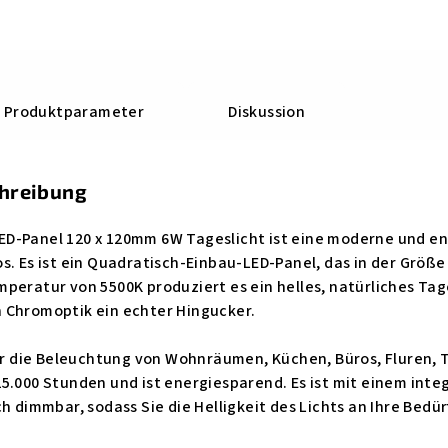
Produktparameter
Diskussion
chreibung
D-Panel 120 x 120mm 6W Tageslicht ist eine moderne und ene
. Es ist ein Quadratisch-Einbau-LED-Panel, das in der Größe 1
peratur von 5500K produziert es ein helles, natürliches Tages
 Chromoptik ein echter Hingucker.
für die Beleuchtung von Wohnräumen, Küchen, Büros, Fluren,
5.000 Stunden und ist energiesparend. Es ist mit einem inte
ch dimmbar, sodass Sie die Helligkeit des Lichts an Ihre Bed