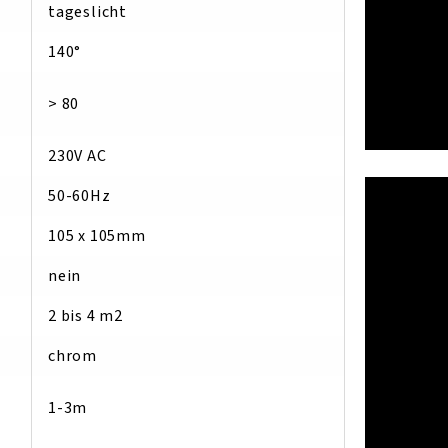
tageslicht
140°
> 80
230V AC
50-60Hz
105 x 105mm
:
nein
2 bis 4 m2
chrom
1-3m