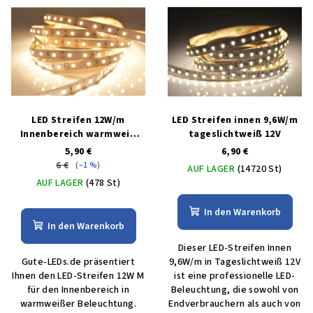
LED Streifen 12W/m
LED Streifen innen 9,6W/m
Innenbereich warmweiß
tageslichtweiß 12V
12V
5,90 €
6,90 €
6 €
(–1 %)
AUF LAGER
(14720 St)
AUF LAGER
(478 St)
In den Warenkorb
In den Warenkorb
Dieser LED-Streifen Innen
Gute-LEDs.de präsentiert
9,6W/m in Tageslichtweiß 12V
Ihnen den LED-Streifen 12W M
ist eine professionelle LED-
für den Innenbereich in
Beleuchtung, die sowohl von
warmweißer Beleuchtung.
Endverbrauchern als auch von