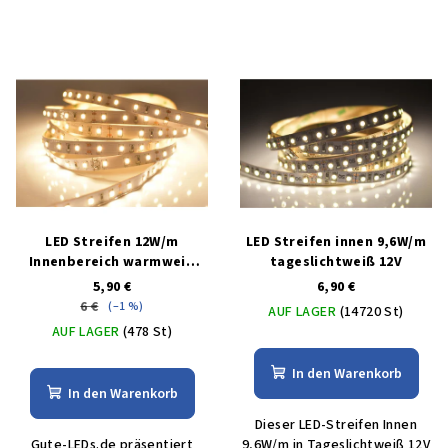
LED Streifen 12W/m
LED Streifen innen 9,6W/m
Innenbereich warmweiß
tageslichtweiß 12V
12V
5,90 €
6,90 €
6 €
(–1 %)
AUF LAGER
(14720 St)
AUF LAGER
(478 St)
In den Warenkorb
In den Warenkorb
Dieser LED-Streifen Innen
Gute-LEDs.de präsentiert
9,6W/m in Tageslichtweiß 12V