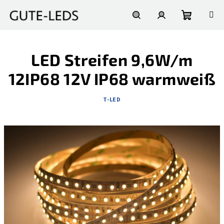
Zum
Inhalt
springen
Warenko
Suchen
Login
LED Streifen 9,6W/m
12IP68 12V IP68 warmweiß
T-LED