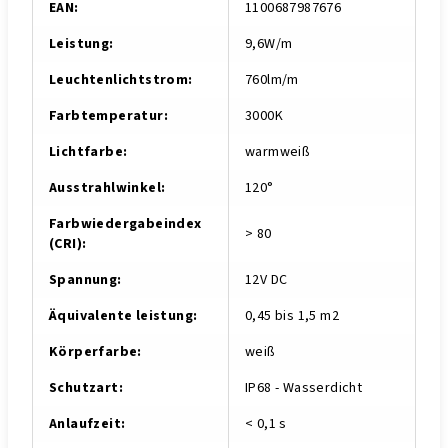
EAN
:
1100687987676
Leistung
:
9,6W/m
Leuchtenlichtstrom
:
760lm/m
Farbtemperatur
:
3000K
Lichtfarbe
:
warmweiß
Ausstrahlwinkel
:
120°
Farbwiedergabeindex
> 80
(CRI)
:
Spannung
:
12V DC
Äquivalente leistung
:
0,45 bis 1,5 m2
Körperfarbe
:
weiß
Schutzart
:
IP68 - Wasserdicht
Anlaufzeit
:
< 0,1 s