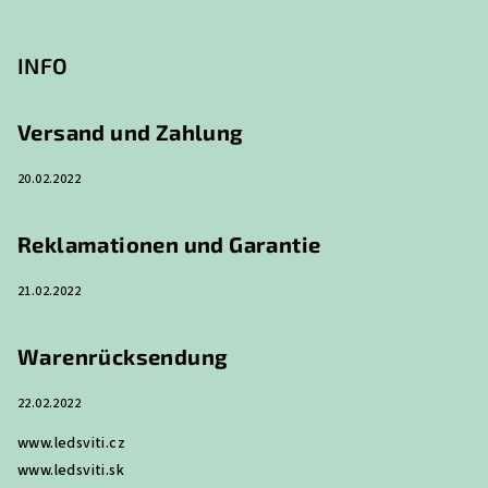
F
u
ß
INFO
z
e
Versand und Zahlung
i
20.02.2022
l
e
Reklamationen und Garantie
21.02.2022
Warenrücksendung
22.02.2022
www.ledsviti.cz
www.ledsviti.sk