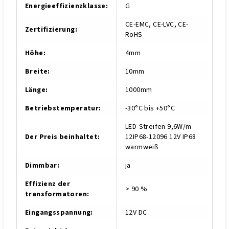
Energieeffizienzklasse
:
G
CE-EMC, CE-LVC, CE-
Zertifizierung
:
RoHS
Höhe
:
4mm
Breite
:
10mm
Länge
:
1000mm
Betriebstemperatur
:
-30°C bis +50°C
LED-Streifen 9,6W/m
Der Preis beinhaltet
:
12IP68-12096 12V IP68
warmweiß
Dimmbar
:
ja
Effizienz der
> 90 %
transformatoren
:
Eingangsspannung
:
12V DC