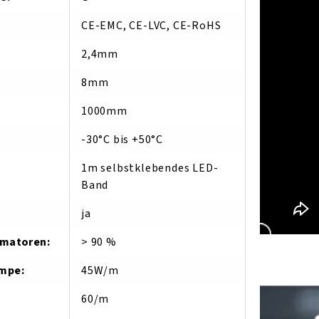
CE-EMC, CE-LVC, CE-RoHS
2,4mm
8mm
1000mm
-30°C bis +50°C
1m selbstklebendes LED-
Band
ja
ormatoren
:
> 90 %
ampe
:
45W/m
60/m