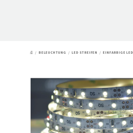
Zum
Inhalt
springen
/
BELEUCHTUNG
/
LED STREIFEN
/
EINFARBIGE LE
STARTSEITE