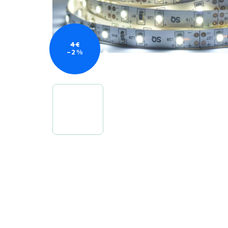
4 €
–2 %