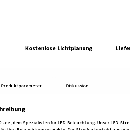
Kostenlose Lichtplanung
Liefe
Produktparameter
Diskussion
chreibung
.de, dem Spezialisten für LED-Beleuchtung. Unser LED-Streif
für Ihre Beleuchtungsprojekte. Der Streifen besteht aus eine