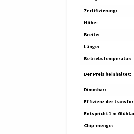
Zertifizierung
:
Höhe
:
Breite
:
Länge
:
Betriebstemperatur
:
Der Preis beinhaltet
:
Dimmbar
:
Effizienz der transf
Entspricht 1 m Glühl
Chip-menge
: