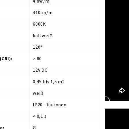
4,8W/m
410lm/m
6000K
kaltweiß
120°
(CRI)
:
> 80
12V DC
0,45 bis 1,5 m2
weiß
IP20 - für innen
< 0,1 s
se
:
G