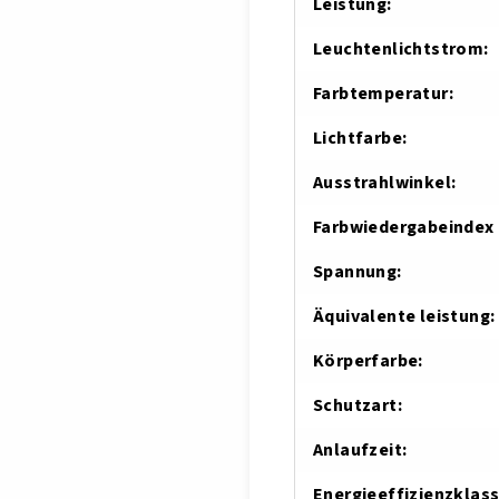
Leistung
:
Leuchtenlichtstrom
:
Farbtemperatur
:
Lichtfarbe
:
Ausstrahlwinkel
:
Farbwiedergabeindex 
Spannung
:
Äquivalente leistung
:
Körperfarbe
:
Schutzart
:
Anlaufzeit
:
Energieeffizienzklas