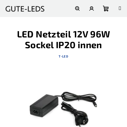
Zum
Inhalt
springen
Warenko
Suchen
Login
LED Netzteil 12V 96W
Sockel IP20 innen
T-LED