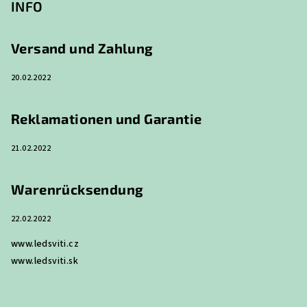
ß
INFO
z
e
Versand und Zahlung
i
20.02.2022
l
e
Reklamationen und Garantie
21.02.2022
Warenrücksendung
22.02.2022
www.ledsviti.cz
www.ledsviti.sk