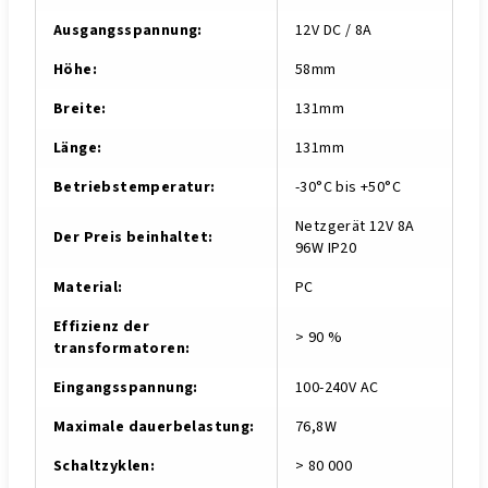
Ausgangsspannung
:
12V DC / 8A
Höhe
:
58mm
Breite
:
131mm
Länge
:
131mm
Betriebstemperatur
:
-30°C bis +50°C
Netzgerät 12V 8A
Der Preis beinhaltet
:
96W IP20
Material
:
PC
Effizienz der
> 90 %
transformatoren
:
Eingangsspannung
:
100-240V AC
Maximale dauerbelastung
:
76,8W
Schaltzyklen
:
> 80 000