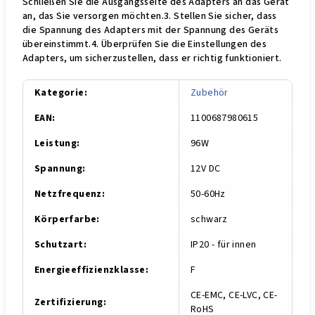
Schließen Sie die Ausgangsseite des Adapters an das Gerät
an, das Sie versorgen möchten.3. Stellen Sie sicher, dass
die Spannung des Adapters mit der Spannung des Geräts
übereinstimmt.4. Überprüfen Sie die Einstellungen des
Adapters, um sicherzustellen, dass er richtig funktioniert.
Kategorie
:
Zu­be­hör
EAN
:
1100687980615
Leistung
:
96W
Spannung
:
12V DC
Netzfrequenz
:
50-60Hz
Körperfarbe
:
schwarz
Schutzart
:
IP20 - für innen
Energieeffizienzklasse
:
F
CE-EMC, CE-LVC, CE-
Zertifizierung
:
RoHS