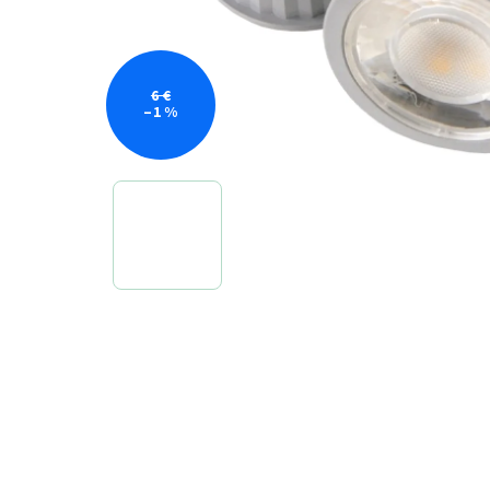
6 €
–1 %