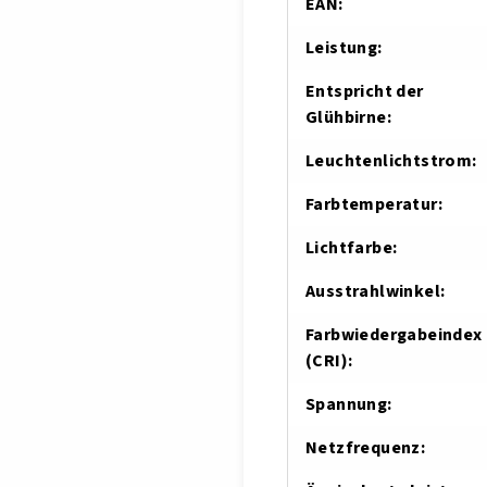
EAN
:
Leistung
:
Entspricht der
Glühbirne
:
Leuchtenlichtstrom
:
Farbtemperatur
:
Lichtfarbe
:
Ausstrahlwinkel
:
Farbwiedergabeindex
(CRI)
:
Spannung
:
Netzfrequenz
: