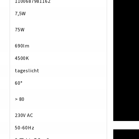
1100687981162
7,5W
75W
690lm
4500K
tageslicht
60°
> 80
230V AC
50-60Hz