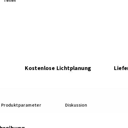
Teilen
Kostenlose Lichtplanung
Liefe
Produktparameter
Diskussion
chreibung