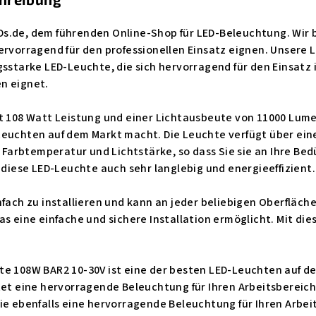
s.de, dem führenden Online-Shop für LED-Beleuchtung. Wir 
ervorragend für den professionellen Einsatz eignen. Unsere 
gsstarke LED-Leuchte, die sich hervorragend für den Einsatz
n eignet.
t 108 Watt Leistung und einer Lichtausbeute von 11000 Lume
Leuchten auf dem Markt macht. Die Leuchte verfügt über ein
t, Farbtemperatur und Lichtstärke, so dass Sie sie an Ihre B
t diese LED-Leuchte auch sehr langlebig und energieeffizient.
nfach zu installieren und kann an jeder beliebigen Oberfläche
as eine einfache und sichere Installation ermöglicht. Mit di
e 108W BAR2 10-30V ist eine der besten LED-Leuchten auf dem
tet eine hervorragende Beleuchtung für Ihren Arbeitsbereic
ie ebenfalls eine hervorragende Beleuchtung für Ihren Arbei