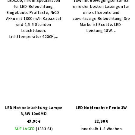
LEDs.de, Ihrem Spezialisten
18W mit Bewegungsensor ist
für LED-Beleuchtung.
eine der besten Lösungen für
Eingebaute Prüftaste, NiCD-
eine effiziente und
Akku mit 1000 mAh Kapazität
zuverlässige Beleuchtung. Die
und 2,5-5 Stunden
Marke ist Ecolite. LED-
Leuchtdauer.
Leistung 18W....
Lichttemperatur 4200K,...
LED Notbeleuchtung Lampe
LED Notleuchte Fenix 3W
3,3W 10xSMD
43,90 €
22,90 €
AUF LAGER
(1383 St)
Innerhalb 1-3 Wochen