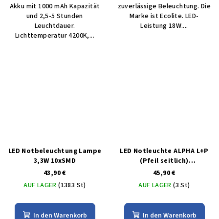
Akku mit 1000 mAh Kapazität
zuverlässige Beleuchtung. Die
und 2,5-5 Stunden
Marke ist Ecolite. LED-
Leuchtdauer.
Leistung 18W....
Lichttemperatur 4200K,...
LED Notbeleuchtung Lampe
LED Notleuchte ALPHA L+P
3,3W 10xSMD
(Pfeil seitlich)
Pendelleuchte
43,90 €
45,90 €
AUF LAGER
(1383 St)
AUF LAGER
(3 St)
In den Warenkorb
In den Warenkorb