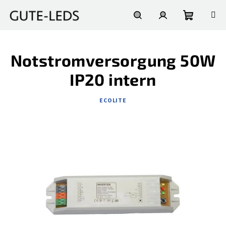
Zum
Inhalt
springen
Warenko
Suchen
Login
Notstromversorgung 50W
IP20 intern
ECOLITE