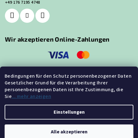
+49 176 7195 4748
Wir akzeptieren Online-Zahlungen
Bedingungen für den Schutz personenbezogener Daten
Gesetzlicher Grund für die Verarbeitung Ihrer
Suche
personenbezogenen Daten ist Ihre Zustimmung, die
Sie
... mehr anzeigen
Suchen
Einstellungen
Copyright 2026
GUTE-LEDS.de
. Alle Rechte vorbehalten.
Alle akzeptieren