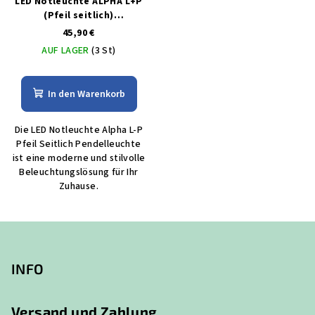
LED Notleuchte ALPHA L+P
(Pfeil seitlich)
Pendelleuchte
45,90 €
AUF LAGER
(3 St)
In den Warenkorb
Die LED Notleuchte Alpha L-P
Pfeil Seitlich Pendelleuchte
ist eine moderne und stilvolle
Beleuchtungslösung für Ihr
Zuhause.
F
u
ß
INFO
z
e
Versand und Zahlung