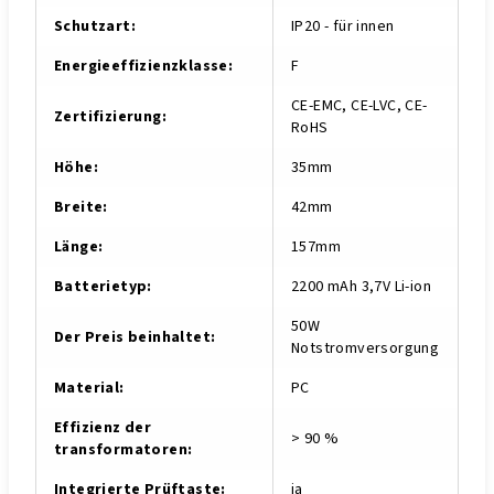
Schutzart
:
IP20 - für innen
Energieeffizienzklasse
:
F
CE-EMC, CE-LVC, CE-
Zertifizierung
:
RoHS
Höhe
:
35mm
Breite
:
42mm
Länge
:
157mm
Batterietyp
:
2200 mAh 3,7V Li-ion
50W
Der Preis beinhaltet
:
Notstromversorgung
Material
:
PC
Effizienz der
> 90 %
transformatoren
:
Integrierte Prüftaste
:
ja