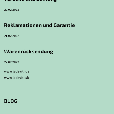
i
20.02.2022
l
e
Reklamationen und Garantie
21.02.2022
Warenrücksendung
22.02.2022
www.ledsviti.cz
www.ledsviti.sk
BLOG