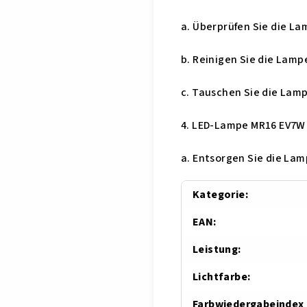
a. Überprüfen Sie die L
b. Reinigen Sie die Lam
c. Tauschen Sie die Lamp
4. LED-Lampe MR16 EV7W
a. Entsorgen Sie die La
Kategorie
:
EAN
:
Leistung
:
Lichtfarbe
:
Farbwiedergabeindex