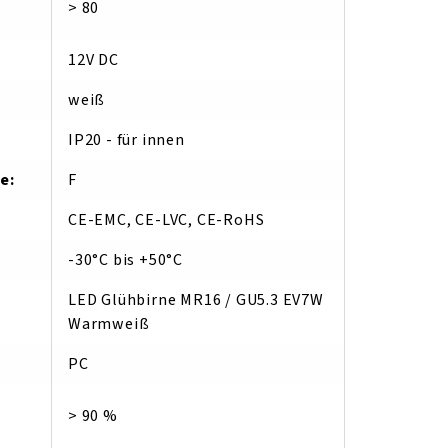
> 80
12V DC
weiß
IP20 - für innen
se
:
F
CE-EMC, CE-LVC, CE-RoHS
-30°C bis +50°C
LED Glühbirne MR16 / GU5.3 EV7W
Warmweiß
PC
> 90 %