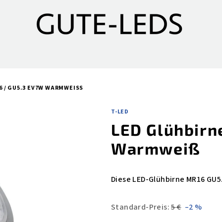
6 / GU5.3 EV7W WARMWEISS
T-LED
LED Glühbirn
Warmweiß
Diese LED-Glühbirne MR16 GU5
Standard-Preis:
5 €
–2 %