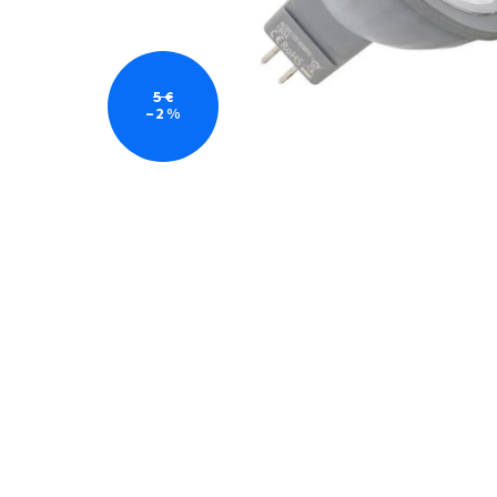
5 €
–2 %