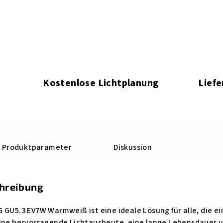
Kostenlose Lichtplanung
Liefe
Produktparameter
Diskussion
chreibung
 GU5.3 EV7W Warmweiß ist eine ideale Lösung für alle, die e
eine hervorragende Lichtausbeute, eine lange Lebensdauer u