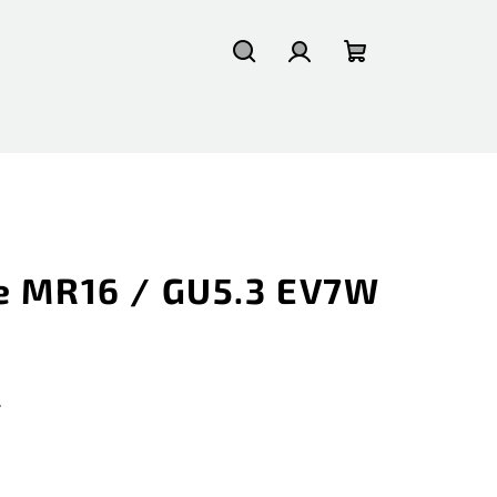
Suchen
Login
Warenkorb
e MR16 / GU5.3 EV7W
.