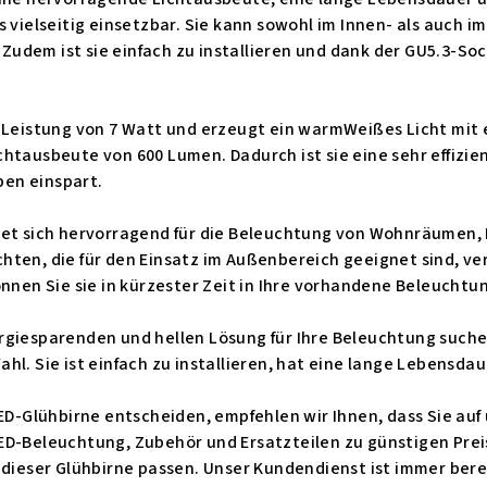
s vielseitig einsetzbar. Sie kann sowohl im Innen- als auch 
udem ist sie einfach zu installieren und dank der GU5.3-S
 Leistung von 7 Watt und erzeugt ein warmWeißes Licht mit e
htausbeute von 600 Lumen. Dadurch ist sie eine sehr effizie
en einspart.
net sich hervorragend für die Beleuchtung von Wohnräumen, 
hten, die für den Einsatz im Außenbereich geeignet sind, 
önnen Sie sie in kürzester Zeit in Ihre vorhandene Beleuchtu
rgiesparenden und hellen Lösung für Ihre Beleuchtung suche
hl. Sie ist einfach zu installieren, hat eine lange Lebensdau
LED-Glühbirne entscheiden, empfehlen wir Ihnen, dass Sie au
ED-Beleuchtung, Zubehör und Ersatzteilen zu günstigen Prei
 dieser Glühbirne passen. Unser Kundendienst ist immer berei