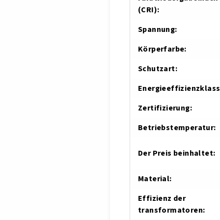
(CRI)
:
Spannung
:
Körperfarbe
:
Schutzart
:
Energieeffizienzklas
Zertifizierung
:
Betriebstemperatur
:
Der Preis beinhaltet
:
Material
:
Effizienz der
transformatoren
: