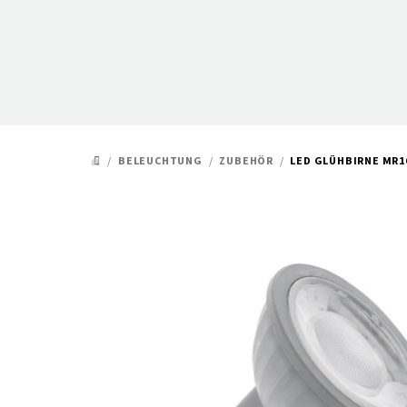
Zum
Inhalt
springen
/
BELEUCHTUNG
/
ZU­BE­HÖR
/
LED GLÜHBIRNE MR1
STARTSEITE