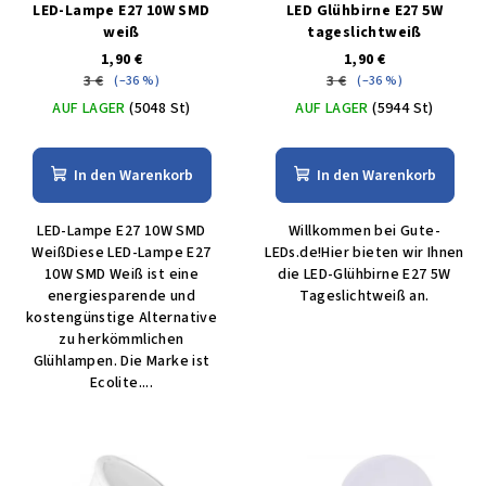
LED-Lampe E27 10W SMD
LED Glühbirne E27 5W
weiß
tageslichtweiß
1,90 €
1,90 €
3 €
3 €
(–36 %)
(–36 %)
AUF LAGER
(5048 St)
AUF LAGER
(5944 St)
In den Warenkorb
In den Warenkorb
LED-Lampe E27 10W SMD
Willkommen bei Gute-
WeißDiese LED-Lampe E27
LEDs.de!Hier bieten wir Ihnen
10W SMD Weiß ist eine
die LED-Glühbirne E27 5W
energiesparende und
Tageslichtweiß an.
kostengünstige Alternative
zu herkömmlichen
Glühlampen. Die Marke ist
Ecolite....