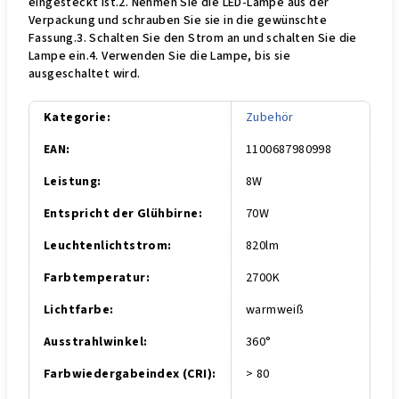
eingesteckt ist.2. Nehmen Sie die LED-Lampe aus der
Verpackung und schrauben Sie sie in die gewünschte
Fassung.3. Schalten Sie den Strom an und schalten Sie die
Lampe ein.4. Verwenden Sie die Lampe, bis sie
ausgeschaltet wird.
Kategorie
:
Zu­be­hör
EAN
:
1100687980998
Leistung
:
8W
Entspricht der Glühbirne
:
70W
Leuchtenlichtstrom
:
820lm
Farbtemperatur
:
2700K
Lichtfarbe
:
warmweiß
Ausstrahlwinkel
:
360°
Farbwiedergabeindex (CRI)
:
> 80