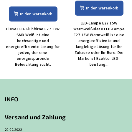
In den Warenkorb
In den Warenkorb
LED-Lampe E27 15W
Diese LED-Gluhbirne E27 12W
WarmweißDiese LED-Lampe
SMD Weiß ist eine
E27 15W Warmweiß ist eine
hochwertige und
energieeffiziente und
energieeffiziente Lösung für
langlebige Lösung für Ihr
jeden, der eine
Zuhause oder Ihr Büro. Die
energiesparende
Marke ist Ecolite. LED-
Beleuchtung sucht.
Leistung...
F
u
ß
INFO
z
e
Versand und Zahlung
i
20.02.2022