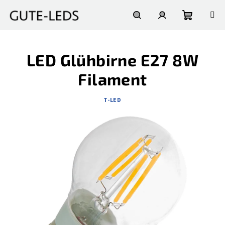
Zum
Inhalt
springen
Warenko
Suchen
Login
LED Glühbirne E27 8W
Filament
T-LED