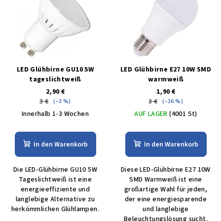
LED Glühbirne GU10 5W
LED Glühbirne E27 10W SMD
tageslichtweiß
warmweiß
2,90 €
1,90 €
3 €
3 €
(–3 %)
(–36 %)
Innerhalb 1-3 Wochen
AUF LAGER
(4001 St)
In den Warenkorb
In den Warenkorb
Die LED-Glühbirne GU10 5W
Diese LED-Glühbirne E27 10W
Tageslichtweiß ist eine
SMD Warmweiß ist eine
energieeffiziente und
großartige Wahl für jeden,
langlebige Alternative zu
der eine energiesparende
herkömmlichen Glühlampen.
und langlebige
Beleuchtungslösung sucht.