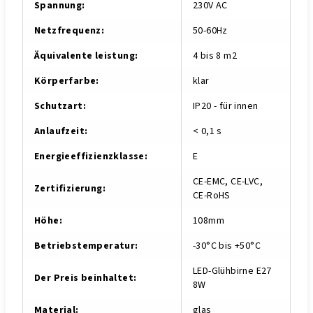
Spannung
:
230V AC
Netzfrequenz
:
50-60Hz
Äquivalente leistung
:
4 bis 8 m2
Körperfarbe
:
klar
Schutzart
:
IP20 - für innen
Anlaufzeit
:
< 0,1 s
Energieeffizienzklasse
:
E
CE-EMC, CE-LVC,
Zertifizierung
:
CE-RoHS
Höhe
:
108mm
Betriebstemperatur
:
-30°C bis +50°C
LED-Glühbirne E27
Der Preis beinhaltet
:
8W
Material
:
glas