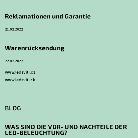
l
e
Reklamationen und Garantie
21.02.2022
Warenrücksendung
22.02.2022
www.ledsviti.cz
www.ledsviti.sk
BLOG
WAS SIND DIE VOR- UND NACHTEILE DER
LED-BELEUCHTUNG?