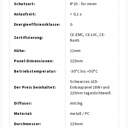
Schutzart
:
IP20 - für innen
Anlaufzeit
:
< 0,1 s
Energieeffizienzklasse
:
G
CE-EMC, CE-LVC, CE-
Zertifizierung
:
RoHS
Höhe
:
12mm
Panel-Dimensionen
:
225mm
Betriebstemperatur
:
-30°C bis +50°C
Schwarzes LED-
Der Preis beinhaltet
:
Einbaupanel 18W rund
225mm tageslichtweiß
Diffusor
:
milchig
Material
:
metall / PC
Durchmesser
:
225mm