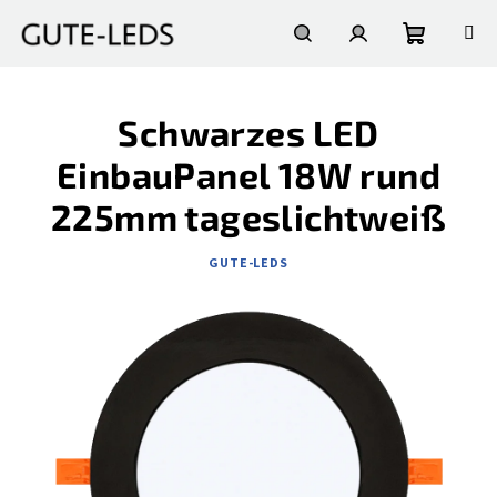
Zum
Inhalt
springen
Warenko
Suchen
Login
Schwarzes LED
EinbauPanel 18W rund
225mm tageslichtweiß
GUTE-LEDS