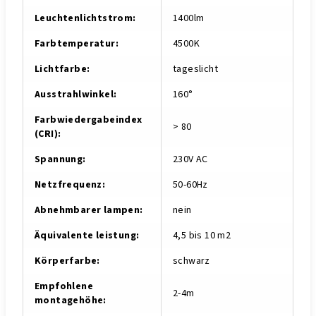
Leuchtenlichtstrom
:
1400lm
Farbtemperatur
:
4500K
Lichtfarbe
:
tageslicht
Ausstrahlwinkel
:
160°
Farbwiedergabeindex
> 80
(CRI)
:
Spannung
:
230V AC
Netzfrequenz
:
50-60Hz
Abnehmbarer lampen
:
nein
Äquivalente leistung
:
4,5 bis 10 m2
Körperfarbe
:
schwarz
Empfohlene
2-4m
montagehöhe
: