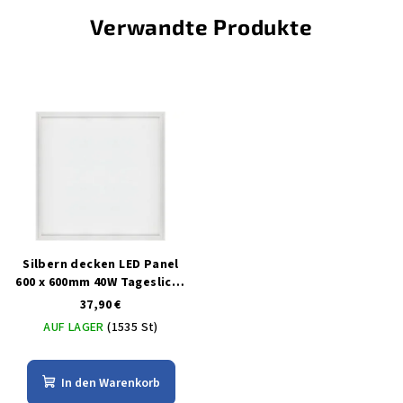
Verwandte Produkte
Silbern decken LED Panel
600 x 600mm 40W Tageslicht
6000lm
37,90 €
AUF LAGER
(1535 St)
In den Warenkorb