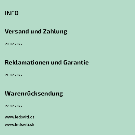
u
ß
INFO
z
e
Versand und Zahlung
i
20.02.2022
l
e
Reklamationen und Garantie
21.02.2022
Warenrücksendung
22.02.2022
www.ledsviti.cz
www.ledsviti.sk