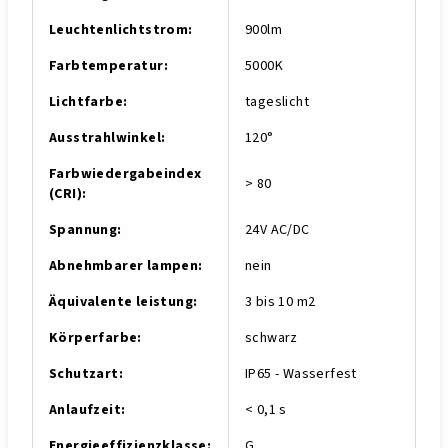
Leuchtenlichtstrom
:
900lm
Farbtemperatur
:
5000K
Lichtfarbe
:
tageslicht
Ausstrahlwinkel
:
120°
Farbwiedergabeindex
> 80
(CRI)
:
Spannung
:
24V AC/DC
Abnehmbarer lampen
:
nein
Äquivalente leistung
:
3 bis 10 m2
Körperfarbe
:
schwarz
Schutzart
:
IP65 - Wasserfest
Anlaufzeit
:
< 0,1 s
Energieeffizienzklasse
:
G