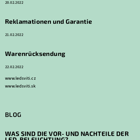
20.02.2022
l
e
Reklamationen und Garantie
21.02.2022
Warenrücksendung
22.02.2022
www.ledsviti.cz
www.ledsviti.sk
BLOG
WAS SIND DIE VOR- UND NACHTEILE DER
LED-BELEUCHTUNG?