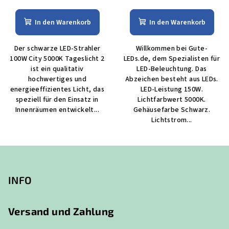
In den Warenkorb
In den Warenkorb
Der schwarze LED-Strahler
Willkommen bei Gute-
100W City 5000K Tageslicht 2
LEDs.de, dem Spezialisten für
ist ein qualitativ
LED-Beleuchtung. Das
hochwertiges und
Abzeichen besteht aus LEDs.
energieeffizientes Licht, das
LED-Leistung 150W.
speziell für den Einsatz in
Lichtfarbwert 5000K.
Innenräumen entwickelt...
Gehäusefarbe Schwarz.
Lichtstrom...
F
u
ß
INFO
z
e
Versand und Zahlung
i