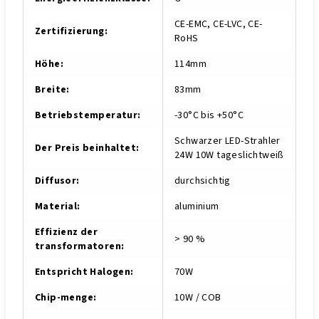
CE-EMC, CE-LVC, CE-
Zertifizierung
:
RoHS
Höhe
:
114mm
Breite
:
83mm
Betriebstemperatur
:
-30°C bis +50°C
Schwarzer LED-Strahler
Der Preis beinhaltet
:
24W 10W tageslichtweiß
Diffusor
:
durchsichtig
Material
:
aluminium
Effizienz der
> 90 %
transformatoren
:
Entspricht Halogen
:
70W
Chip-menge
:
10W / COB