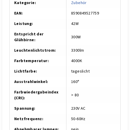
Kategorie
:
Zu­be­hör
EAN
:
8590849527759
Leistung
:
42W
Entspricht der
300W
Glühbirne
:
Leuchtenlichtstrom
:
3300lm
Farbtemperatur
:
4000K
Lichtfarbe
:
tageslicht
Ausstrahlwinkel
:
160°
Farbwiedergabeindex
> 80
(CRI)
:
Spannung
:
230V AC
Netzfrequenz
:
50-60Hz
Abnehmbarer lampen
:
nein