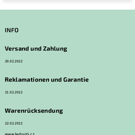
F
u
ß
INFO
z
e
Versand und Zahlung
i
20.02.2022
l
e
Reklamationen und Garantie
21.02.2022
Warenrücksendung
22.02.2022
www.ledsviti.cz