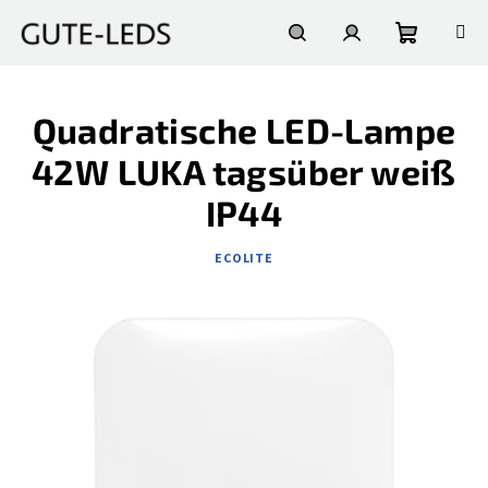
Zum
Inhalt
springen
Warenko
Suchen
Login
Quadratische LED-Lampe
42W LUKA tagsüber weiß
IP44
ECOLITE