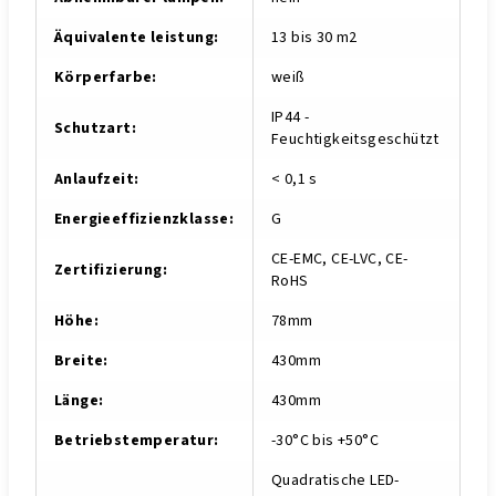
Äquivalente leistung
:
13 bis 30 m2
Körperfarbe
:
weiß
IP44 -
Schutzart
:
Feuchtigkeitsgeschützt
Anlaufzeit
:
< 0,1 s
Energieeffizienzklasse
:
G
CE-EMC, CE-LVC, CE-
Zertifizierung
:
RoHS
Höhe
:
78mm
Breite
:
430mm
Länge
:
430mm
Betriebstemperatur
:
-30°C bis +50°C
Quadratische LED-