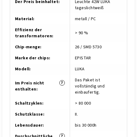
Der Preis beinhaltet
:
Leuchte 42W LUKA
tageslichtweiß
Material
:
metall / PC
Effizienz der
> 90 %
transformatoren
:
Chip-menge
:
26 / SMD 5730
Marke der chips
:
EPISTAR
Modell
:
LUKA
Das Paket ist
?
Im Preis nicht
vollständig und
enthalten
:
einbaufertig.
Schaltzyklen
:
> 80 000
Schutzklasse
:
II.
Lebensdauer
:
bis 30 000h
?
Durchschnittliche