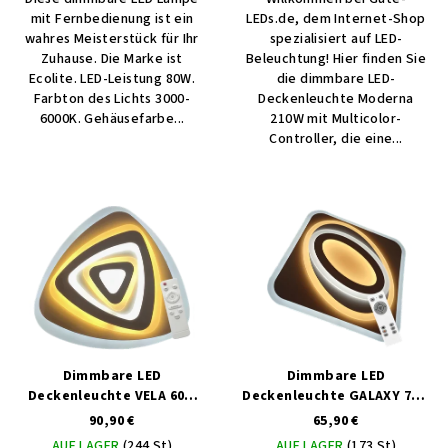
mit Fernbedienung ist ein
LEDs.de, dem Internet-Shop
wahres Meisterstück für Ihr
spezialisiert auf LED-
Zuhause. Die Marke ist
Beleuchtung! Hier finden Sie
Ecolite. LED-Leistung 80W.
die dimmbare LED-
Farbton des Lichts 3000-
Deckenleuchte Moderna
6000K. Gehäusefarbe...
210W mit Multicolor-
Controller, die eine...
Dimmbare LED
Dimmbare LED
Deckenleuchte VELA 60W
Deckenleuchte GALAXY 70W
mit MULTICOLOR-Steuerung
mit MULTICOLOR-Steuerung
90,90 €
65,90 €
AUF LAGER
(244 St)
AUF LAGER
(173 St)