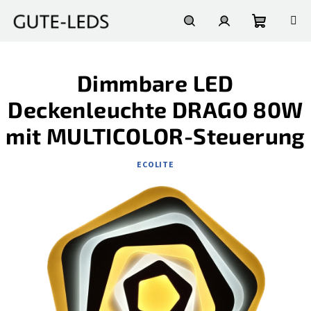
Zum
Inhalt
springen
Warenko
Suchen
Login
Dimmbare LED
Deckenleuchte DRAGO 80W
mit MULTICOLOR-Steuerung
ECOLITE