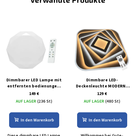
Dimmbarer LED Lampe mit
Dimmbare LED-
entfernten bedienungem
Deckenleuchte MODERNA
80W
210W mit MULTICOLOR-
149 €
129 €
Controller
AUF LAGER
(236 St)
AUF LAGER
(480 St)
In den Warenkorb
In den Warenkorb
Diese dimmbare LED Lampe
Willkommen bei Gute-