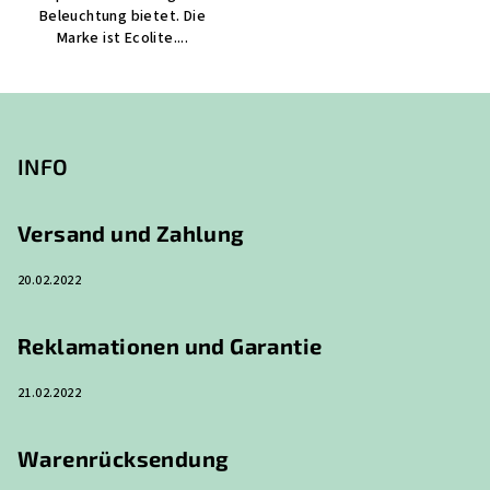
Beleuchtung bietet. Die
Marke ist Ecolite....
F
u
ß
INFO
z
e
Versand und Zahlung
i
20.02.2022
l
e
Reklamationen und Garantie
21.02.2022
Warenrücksendung