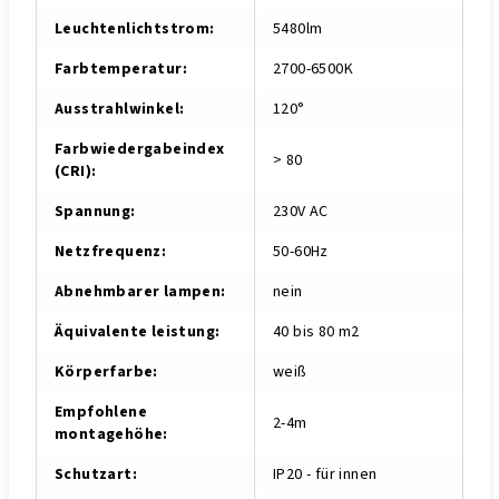
Leuchtenlichtstrom
:
5480lm
Farbtemperatur
:
2700-6500K
Ausstrahlwinkel
:
120°
Farbwiedergabeindex
> 80
(CRI)
:
Spannung
:
230V AC
Netzfrequenz
:
50-60Hz
Abnehmbarer lampen
:
nein
Äquivalente leistung
:
40 bis 80 m2
Körperfarbe
:
weiß
Empfohlene
2-4m
montagehöhe
:
Schutzart
:
IP20 - für innen