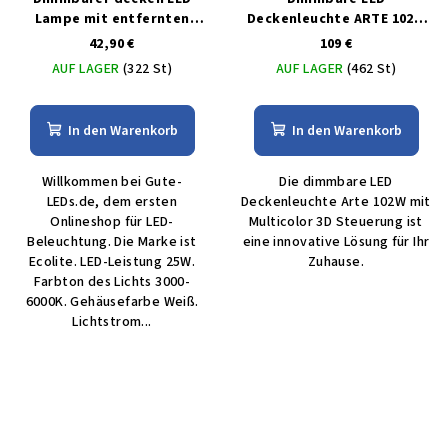
Lampe mit entfernten
Deckenleuchte ARTE 102W
bedienungem 25W
mit MULTICOLOR 3D-
42,90 €
109 €
Steuerung
AUF LAGER
(322 St)
AUF LAGER
(462 St)
In den Warenkorb
In den Warenkorb
Willkommen bei Gute-
Die dimmbare LED
LEDs.de, dem ersten
Deckenleuchte Arte 102W mit
Onlineshop für LED-
Multicolor 3D Steuerung ist
Beleuchtung. Die Marke ist
eine innovative Lösung für Ihr
Ecolite. LED-Leistung 25W.
Zuhause.
Farbton des Lichts 3000-
6000K. Gehäusefarbe Weiß.
Lichtstrom...