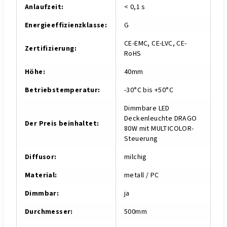
Anlaufzeit
:
< 0,1 s
Energieeffizienzklasse
:
G
CE-EMC, CE-LVC, CE-
Zertifizierung
:
RoHS
Höhe
:
40mm
Betriebstemperatur
:
-30°C bis +50°C
Dimmbare LED
Deckenleuchte DRAGO
Der Preis beinhaltet
:
80W mit MULTICOLOR-
Steuerung
Diffusor
:
milchig
Material
:
metall / PC
Dimmbar
:
ja
Durchmesser
:
500mm