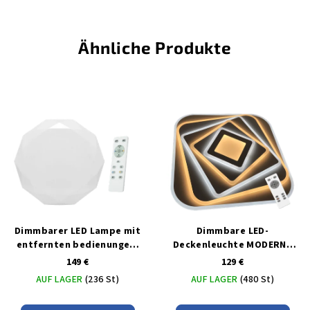
Ähnliche Produkte
Dimmbarer LED Lampe mit
Dimmbare LED-
entfernten bedienungem
Deckenleuchte MODERNA
80W
210W mit MULTICOLOR-
149 €
129 €
Controller
AUF LAGER
(236 St)
AUF LAGER
(480 St)