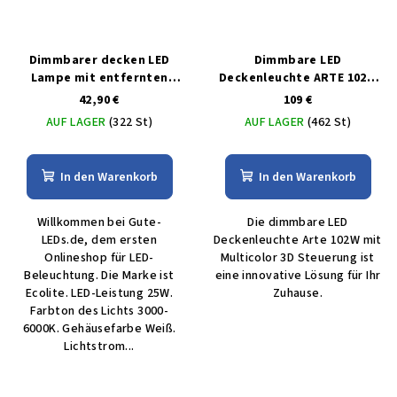
Dimmbarer decken LED
Dimmbare LED
Lampe mit entfernten
Deckenleuchte ARTE 102W
bedienungem 25W
mit MULTICOLOR 3D-
42,90 €
109 €
Steuerung
AUF LAGER
(322 St)
AUF LAGER
(462 St)
In den Warenkorb
In den Warenkorb
Willkommen bei Gute-
Die dimmbare LED
LEDs.de, dem ersten
Deckenleuchte Arte 102W mit
Onlineshop für LED-
Multicolor 3D Steuerung ist
Beleuchtung. Die Marke ist
eine innovative Lösung für Ihr
Ecolite. LED-Leistung 25W.
Zuhause.
Farbton des Lichts 3000-
6000K. Gehäusefarbe Weiß.
Lichtstrom...