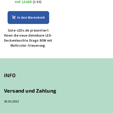
AUF LAGER
(1 St)
In den Warenkorb
Gute-LEDs.de präsentiert
Ihnen die neue dimmbare LED-
Deckenleuchte Drago 80W mit
Multicolor-Steuerung.
F
u
ß
INFO
z
e
Versand und Zahlung
i
20.02.2022
l
e