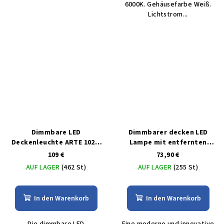
6000K. Gehäusefarbe Weiß.
Lichtstrom...
Dimmbare LED
Dimmbarer decken LED
Deckenleuchte ARTE 102W
Lampe mit entfernten
mit MULTICOLOR 3D-
bedienungem 50W
109 €
73,90 €
Steuerung
AUF LAGER
(462 St)
AUF LAGER
(255 St)
In den Warenkorb
In den Warenkorb
Die dimmbare LED
Eine moderne und innovative