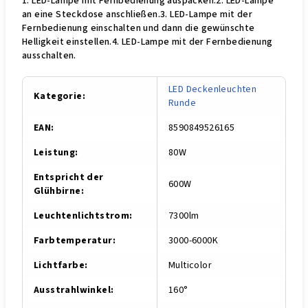
1. LED-Lampe mit Fernbedienung auspacken.2. LED-Lampe
an eine Steckdose anschließen.3. LED-Lampe mit der
Fernbedienung einschalten und dann die gewünschte
Helligkeit einstellen.4. LED-Lampe mit der Fernbedienung
ausschalten.
LED Deckenleuchten
Kategorie
:
Runde
EAN
:
8590849526165
Leistung
:
80W
Entspricht der
600W
Glühbirne
:
Leuchtenlichtstrom
:
7300lm
Farbtemperatur
:
3000-6000K
Lichtfarbe
:
Multicolor
Ausstrahlwinkel
:
160°