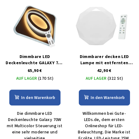
Dimmbare LED
Dimmbarer decken LED
Deckenleuchte GALAXY 70W
Lampe mit entfernten
mit MULTICOLOR-Steuerung
bedienungem 25W
65,90 €
42,90 €
AUF LAGER
(170 St)
AUF LAGER
(322 St)
In den Warenkorb
In den Warenkorb
Die dimmbare LED
Willkommen bei Gute-
Deckenleuchte Galaxy 70W
LEDs.de, dem ersten
mit Multicolor Steuerung ist
Onlineshop für LED-
eine sehr moderne und
Beleuchtung. Die Marke ist
vielseitige
Ecolite. LED-Leistung 25W.