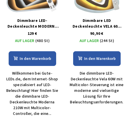
Dimmbare LED-
Dimmbare LED
Deckenleuchte MODERNA
Deckenleuchte VELA 60W
210W mit MULTICOLOR-
mit MULTICOLOR-Steuerung
129 €
90,90 €
Controller
AUF LAGER
(480 St)
AUF LAGER
(244 St)
In den Warenkorb
In den Warenkorb
Willkommen bei Gute-
Die dimmbare LED-
LEDs.de, dem Internet-Shop
Deckenleuchte Vela 60W mit
spezialisiert auf LED-
Multicolor-Steuerung ist eine
Beleuchtung! Hier finden Sie
moderne und vielseitige
die dimmbare LED-
Lösung für Ihre
Deckenleuchte Moderna
Beleuchtungsanforderungen.
210W mit Multicolor-
Controller, die eine...