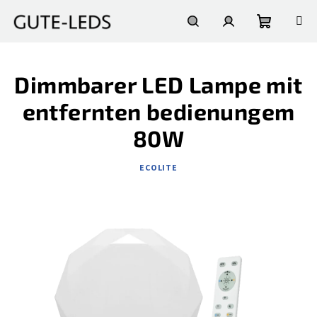
Zum
Inhalt
springen
Warenko
Suchen
Login
Dimmbarer LED Lampe mit
entfernten bedienungem
80W
ECOLITE