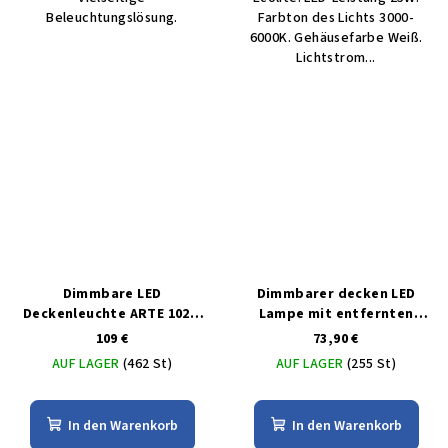
Beleuchtungslösung.
Farbton des Lichts 3000-
6000K. Gehäusefarbe Weiß.
Lichtstrom...
Dimmbare LED
Dimmbarer decken LED
Deckenleuchte ARTE 102W
Lampe mit entfernten
mit MULTICOLOR 3D-
bedienungem 50W
109 €
73,90 €
Steuerung
AUF LAGER
(462 St)
AUF LAGER
(255 St)
In den Warenkorb
In den Warenkorb