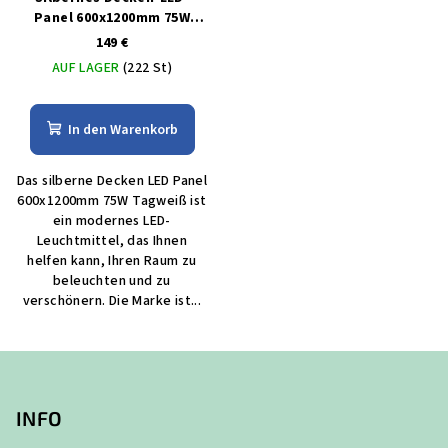
Panel 600x1200mm 75W
tagweiß
149 €
AUF LAGER
(222 St)
In den Warenkorb
Das silberne Decken LED Panel
600x1200mm 75W Tagweiß ist
ein modernes LED-
Leuchtmittel, das Ihnen
helfen kann, Ihren Raum zu
beleuchten und zu
verschönern. Die Marke ist...
F
u
ß
INFO
z