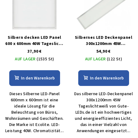
Silbern decken LED Panel
Silbernes LED Deckenpanel
600 x 600mm 40W Tageslicht
300x1200mm 45W
6000lm
tageslichtweiß
37,90 €
54,90 €
AUF LAGER
(1535 St)
AUF LAGER
(122 St)
In den Warenkorb
In den Warenkorb
Dieses Silberne LED-Panel
Das silberne LED-Deckenpanel
600mm x 600mm ist eine
300x1200mm 45W
ideale Lösung für die
Tageslichtweiß von Gute-
Beleuchtung von Büros,
LEDs.de ist ein hochwertiges
Wohnräumen und Geschäften.
und energieeffizientes Licht,
Die Marke ist Ecolite. LED-
das in einer Vielzahl von
Leistung 40W. Chromatizität...
Anwendungen eingesetzt...