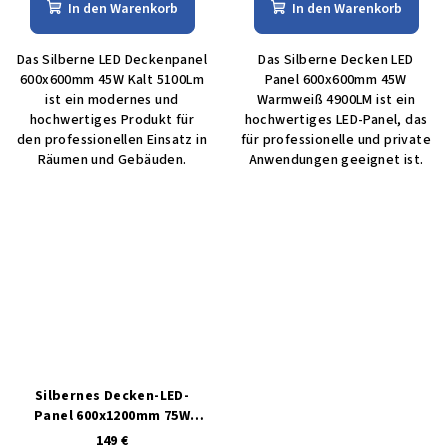
In den Warenkorb
In den Warenkorb
Das Silberne LED Deckenpanel
Das Silberne Decken LED
600x600mm 45W Kalt 5100Lm
Panel 600x600mm 45W
ist ein modernes und
Warmweiß 4900LM ist ein
hochwertiges Produkt für
hochwertiges LED-Panel, das
den professionellen Einsatz in
für professionelle und private
Räumen und Gebäuden.
Anwendungen geeignet ist.
Silbernes Decken-LED-
Panel 600x1200mm 75W
tagweiß
149 €