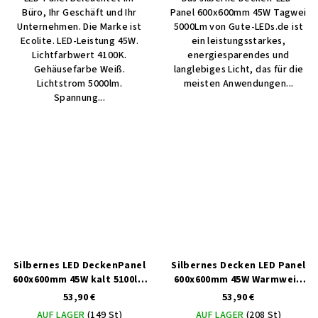
Büro, Ihr Geschäft und Ihr
Panel 600x600mm 45W Tagwei
Unternehmen. Die Marke ist
5000Lm von Gute-LEDs.de ist
Ecolite. LED-Leistung 45W.
ein leistungsstarkes,
Lichtfarbwert 4100K.
energiesparendes und
Gehäusefarbe Weiß.
langlebiges Licht, das für die
Lichtstrom 5000lm.
meisten Anwendungen...
Spannung...
Silbernes LED DeckenPanel
Silbernes Decken LED Panel
600x600mm 45W kalt 5100lm
600x600mm 45W Warmweiß
IP44
4900lm
53,90 €
53,90 €
AUF LAGER
(149 St)
AUF LAGER
(208 St)