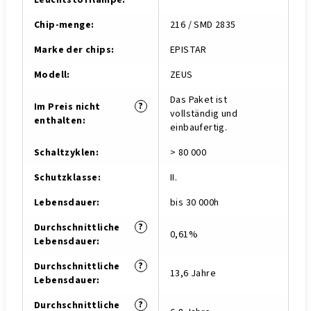
Leuchtstofflampe
:
Chip-menge
:
216 / SMD 2835
Marke der chips
:
EPISTAR
Modell
:
ZEUS
Das Paket ist
?
Im Preis nicht
vollständig und
enthalten
:
einbaufertig.
Schaltzyklen
:
> 80 000
Schutzklasse
:
II.
Lebensdauer
:
bis 30 000h
?
Durchschnittliche
0,61%
Lebensdauer
:
?
Durchschnittliche
13,6 Jahre
Lebensdauer
:
?
Durchschnittliche