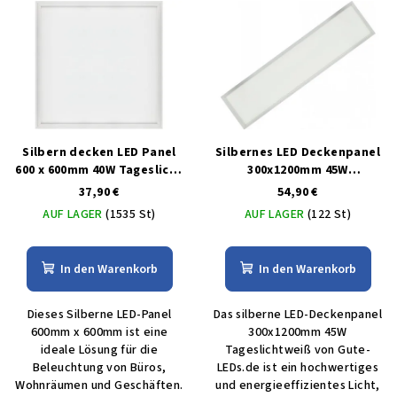
Silbern decken LED Panel
Silbernes LED Deckenpanel
600 x 600mm 40W Tageslicht
300x1200mm 45W
6000lm
tageslichtweiß
37,90 €
54,90 €
AUF LAGER
(1535 St)
AUF LAGER
(122 St)
In den Warenkorb
In den Warenkorb
Dieses Silberne LED-Panel
Das silberne LED-Deckenpanel
600mm x 600mm ist eine
300x1200mm 45W
ideale Lösung für die
Tageslichtweiß von Gute-
Beleuchtung von Büros,
LEDs.de ist ein hochwertiges
Wohnräumen und Geschäften.
und energieeffizientes Licht,