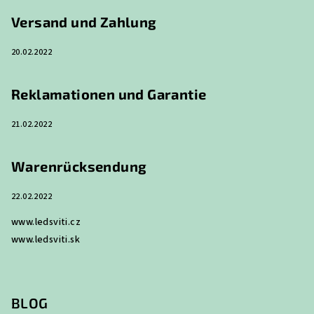
e
Versand und Zahlung
i
20.02.2022
l
e
Reklamationen und Garantie
21.02.2022
Warenrücksendung
22.02.2022
www.ledsviti.cz
www.ledsviti.sk
BLOG