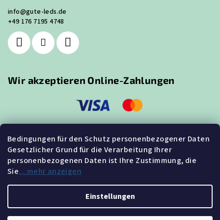
info
@
gute-leds.de
+49 176 7195 4748
Wir akzeptieren Online-Zahlungen
Bedingungen für den Schutz personenbezogener Daten
Gesetzlicher Grund für die Verarbeitung Ihrer
Suche
personenbezogenen Daten ist Ihre Zustimmung, die
Sie
... mehr anzeigen
Suchen
Einstellungen
Copyright 2026
GUTE-LEDS.de
. Alle Rechte vorbehalten.