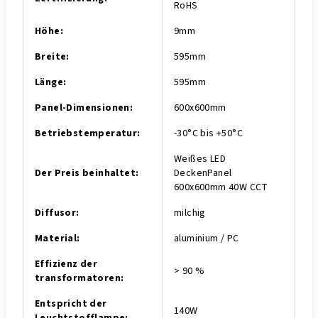
RoHS
Höhe
:
9mm
Breite
:
595mm
Länge
:
595mm
Panel-Dimensionen
:
600x600mm
Betriebstemperatur
:
-30°C bis +50°C
Weißes LED
Der Preis beinhaltet
:
DeckenPanel
600x600mm 40W CCT
Diffusor
:
milchig
Material
:
aluminium / PC
Effizienz der
> 90 %
transformatoren
:
Entspricht der
140W