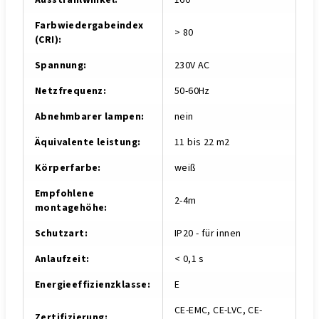
Ausstrahlwinkel
:
160°
Farbwiedergabeindex
> 80
(CRI)
:
Spannung
:
230V AC
Netzfrequenz
:
50-60Hz
Abnehmbarer lampen
:
nein
Äquivalente leistung
:
11 bis 22 m2
Körperfarbe
:
weiß
Empfohlene
2-4m
montagehöhe
:
Schutzart
:
IP20 - für innen
Anlaufzeit
:
< 0,1 s
Energieeffizienzklasse
:
E
CE-EMC, CE-LVC, CE-
Zertifizierung
: