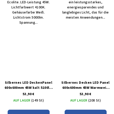
Ecolite. LED-Leistung 45W.
ein leistungsstarkes,
Lichtfarbwert 4100K.
energiesparendes und
Gehäusefarbe Weiß.
langlebiges Licht, das für die
Lichtstrom 5000lm.
meisten Anwendungen...
Spannung...
Silbernes LED DeckenPanel
Silbernes Decken LED Panel
600x600mm 45W kalt 5100lm
600x600mm 45W Warmweiß
IP44
4900lm
53,90 €
53,90 €
AUF LAGER
(149 St)
AUF LAGER
(208 St)