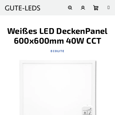
Zum
Inhalt
springen
Warenko
Suchen
Login
Weißes LED DeckenPanel
600x600mm 40W CCT
ECOLITE