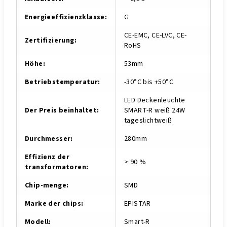
Energieeffizienzklasse
:
G
CE-EMC, CE-LVC, CE-
Zertifizierung
:
RoHS
Höhe
:
53mm
Betriebstemperatur
:
-30°C bis +50°C
LED Deckenleuchte
Der Preis beinhaltet
:
SMART-R weiß 24W
tageslichtweiß
Durchmesser
:
280mm
Effizienz der
> 90 %
transformatoren
:
Chip-menge
:
SMD
Marke der chips
:
EPISTAR
Modell
:
Smart-R