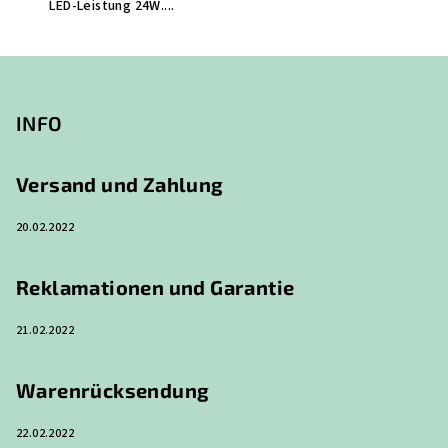
LED-Leistung 24W....
F
u
ß
INFO
z
e
Versand und Zahlung
i
20.02.2022
l
e
Reklamationen und Garantie
21.02.2022
Warenrücksendung
22.02.2022