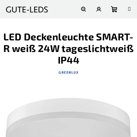
Zum
Inhalt
springen
Warenko
Suchen
Login
LED Deckenleuchte SMART-
R weiß 24W tageslichtweiß
IP44
GREENLUX