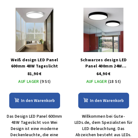
Weiß design LED Panel
Schwarzes design LED
600mm 48W Tageslicht
Panel 400mm 24W
Tageslicht
81,90 €
64,90 €
AUF LAGER
(9 St)
AUF LAGER
(18 St)
In den Warenkorb
In den Warenkorb
Das Design LED Panel 600mm
Willkommen bei Gute-
48W Tageslicht von Wei
LEDs.de, dem Spezialisten für
Design ist eine moderne
LED-Beleuchtung. Das
Deckenleuchte, die eine
Abzeichen besteht aus LEDs.