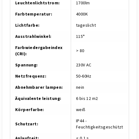
Leuchtenlichtstrom
:
1700lm
Farbtemperatur
:
4000K
Lichtfarbe
:
tageslicht
Ausstrahlwinkel
:
115°
Farbwiedergabeindex
> 80
(CRI)
:
Spannung
:
230V AC
Netzfrequenz
:
50-60Hz
Abnehmbarer lampen
:
nein
Äquivalente leistung
:
6 bis 12 m2
Körperfarbe
:
weiß
IP44 -
Schutzart
:
Feuchtigkeitsgeschützt
Anlaufzeit
:
< 0,1 s