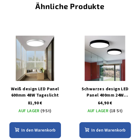
Ähnliche Produkte
Weiß design LED Panel
Schwarzes design LED
600mm 48W Tageslicht
Panel 400mm 24W
Tageslicht
81,90 €
64,90 €
AUF LAGER
(9 St)
AUF LAGER
(18 St)
In den Warenkorb
In den Warenkorb