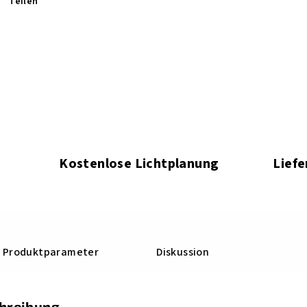
Teilen
Kostenlose Lichtplanung
Liefe
Produktparameter
Diskussion
chreibung