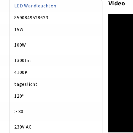
Video
LED Wandleuchten
8590849528633
15W
100W
1300lm
4100K
tageslicht
120°
> 80
230V AC