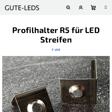
Zum
Inhalt
springen
Warenko
Suchen
Login
Profilhalter R5 für LED
Streifen
T-LED