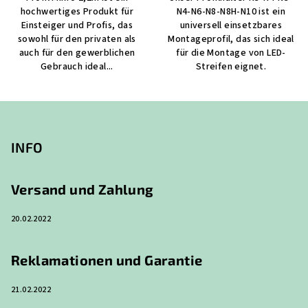
hochwertiges Produkt für
N4-N6-N8-N8H-N10 ist ein
Einsteiger und Profis, das
universell einsetzbares
sowohl für den privaten als
Montageprofil, das sich ideal
auch für den gewerblichen
für die Montage von LED-
Gebrauch ideal...
Streifen eignet.
F
u
ß
INFO
z
e
Versand und Zahlung
i
20.02.2022
l
e
Reklamationen und Garantie
21.02.2022