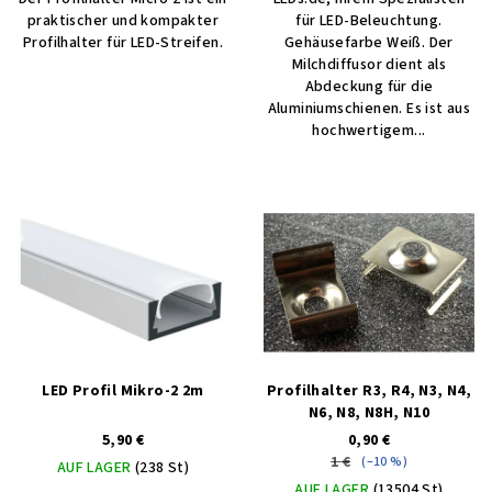
praktischer und kompakter
für LED-Beleuchtung.
Profilhalter für LED-Streifen.
Gehäusefarbe Weiß. Der
Milchdiffusor dient als
Abdeckung für die
Aluminiumschienen. Es ist aus
hochwertigem...
LED Profil Mikro-2 2m
Profilhalter R3, R4, N3, N4,
N6, N8, N8H, N10
5,90 €
0,90 €
1 €
(–10 %)
AUF LAGER
(238 St)
AUF LAGER
(13504 St)