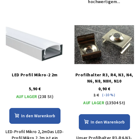
hochwertigem...
LED Profil Mikro-2 2m
Profilhalter R3, R4, N3, N4,
N6, N8, N8H, N10
5,90 €
0,90 €
1 €
(–10 %)
AUF LAGER
(238 St)
AUF LAGER
(13504 St)
In den Warenkorb
In den Warenkorb
LED-Profil Mikro 2,2mDas LED-
Profil Mikro 2,2m ist ein
Unser Profilhalter R3-R4-N3-