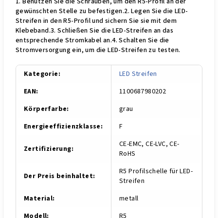
1. Benutzen Sie die Schrauben, um den R5-Profil an der
gewünschten Stelle zu befestigen.2. Legen Sie die LED-
Streifen in den R5-Profil und sichern Sie sie mit dem
Klebeband.3. Schließen Sie die LED-Streifen an das
entsprechende Stromkabel an.4. Schalten Sie die
Stromversorgung ein, um die LED-Streifen zu testen.
Kategorie
:
LED Streifen
EAN
:
1100687980202
Körperfarbe
:
grau
Energieeffizienzklasse
:
F
CE-EMC, CE-LVC, CE-
Zertifizierung
:
RoHS
R5 Profilschelle für LED-
Der Preis beinhaltet
:
Streifen
Material
:
metall
Modell
:
R5