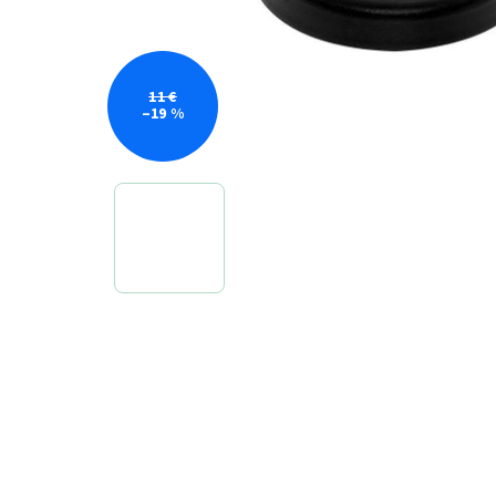
11 €
–19 %