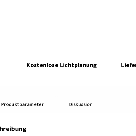
Kostenlose Lichtplanung
Liefe
Produktparameter
Diskussion
chreibung