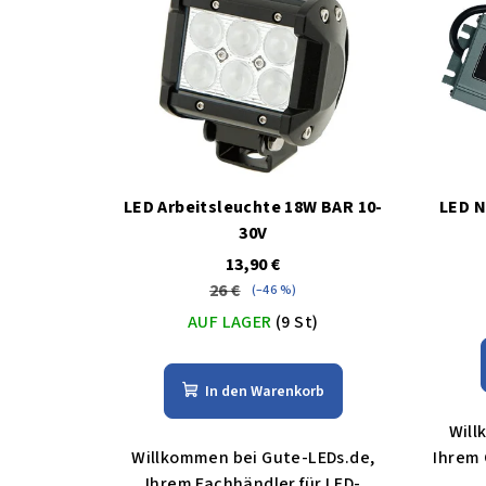
LED Arbeitsleuchte 18W BAR 10-
LED N
30V
13,90 €
26 €
(–46 %)
AUF LAGER
(9 St)
In den Warenkorb
Will
Willkommen bei Gute-LEDs.de,
Ihrem 
Ihrem Fachhändler für LED-