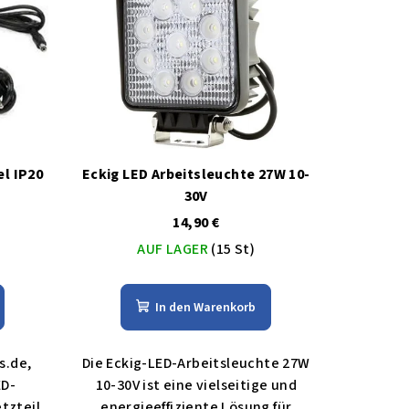
el IP20
Eckig LED Arbeitsleuchte 27W 10-
30V
14,90 €
AUF LAGER
(15 St)
In den Warenkorb
s.de,
Die Eckig-LED-Arbeitsleuchte 27W
ED-
10-30V ist eine vielseitige und
tzteil
energieeffiziente Lösung für