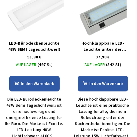
LED-Bürodeckenleuchte
Hochklappbare LED-
48W SEMI tageslichtweiß
Leuchte unter der
Küchentheke 92 cm 15W
53,90 €
37,90 €
AUF LAGER
(497 St)
AUF LAGER
(342 St)
In den Warenkorb
In den Warenkorb
Die LED-Bürodeckenleuchte
Diese hochklappbare LED-
48W Semi Tageslichtweiß ist
Leuchte ist eine praktische
eine hochwertige und
Lösung für alle, die mehr
energieeffiziente Lösung für
Beleuchtung unter der
Ihr Büro. Die Marke ist Ecolite.
Küchentheke benötigen. Die
LED-Leistung 48W.
Marke ist Ecolite. LED-
Lichtfarbwert 4100K....
Leistung 15W. Lichtfarbwert...