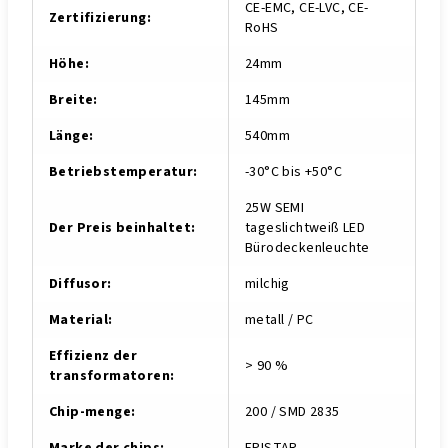
CE-EMC, CE-LVC, CE-
Zertifizierung
:
RoHS
Höhe
:
24mm
Breite
:
145mm
Länge
:
540mm
Betriebstemperatur
:
-30°C bis +50°C
25W SEMI
Der Preis beinhaltet
:
tageslichtweiß LED
Bürodeckenleuchte
Diffusor
:
milchig
Material
:
metall / PC
Effizienz der
> 90 %
transformatoren
:
Chip-menge
:
200 / SMD 2835