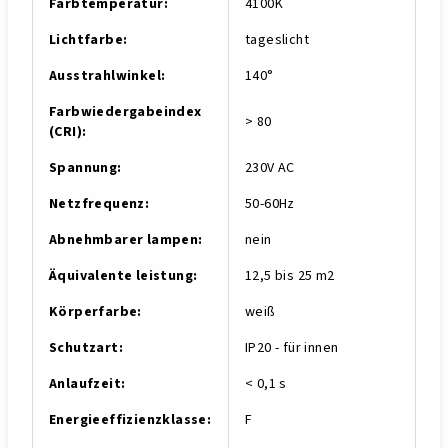
Farbtemperatur
:
4100K
Lichtfarbe
:
tageslicht
Ausstrahlwinkel
:
140°
Farbwiedergabeindex
> 80
(CRI)
:
Spannung
:
230V AC
Netzfrequenz
:
50-60Hz
Abnehmbarer lampen
:
nein
Äquivalente leistung
:
12,5 bis 25 m2
Körperfarbe
:
weiß
Schutzart
:
IP20 - für innen
Anlaufzeit
:
< 0,1 s
Energieeffizienzklasse
:
F