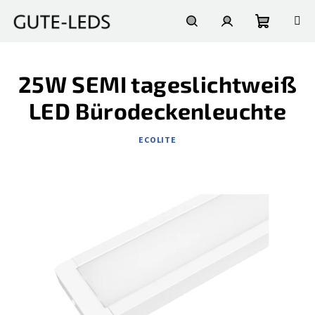
Zum
Inhalt
springen
Warenko
Suchen
Login
25W SEMI tageslichtweiß
LED Bürodeckenleuchte
ECOLITE