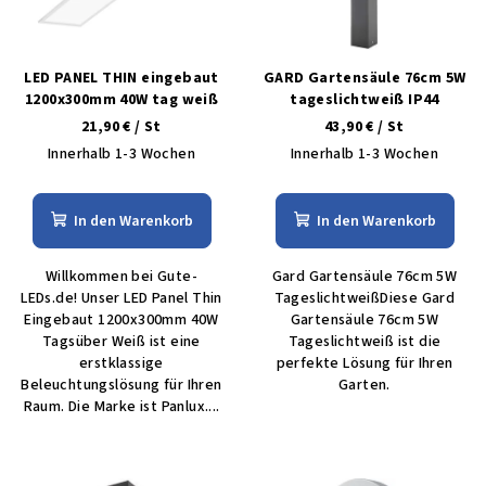
e
t
d
i
e
LED PANEL THIN eingebaut
GARD Gartensäule 76cm 5W
e
r
1200x300mm 40W tag weiß
tageslichtweiß IP44
r
21,90 €
/ St
43,90 €
/ St
P
u
Innerhalb 1-3 Wochen
Innerhalb 1-3 Wochen
r
n
o
g
d
In den Warenkorb
In den Warenkorb
u
Willkommen bei Gute-
Gard Gartensäule 76cm 5W
k
LEDs.de! Unser LED Panel Thin
TageslichtweißDiese Gard
t
Eingebaut 1200x300mm 40W
Gartensäule 76cm 5W
e
Tagsüber Weiß ist eine
Tageslichtweiß ist die
erstklassige
perfekte Lösung für Ihren
Beleuchtungslösung für Ihren
Garten.
Raum. Die Marke ist Panlux....