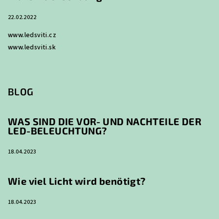
r
L
22.02.2022
i
s
www.ledsviti.cz
t
www.ledsviti.sk
e
BLOG
WAS SIND DIE VOR- UND NACHTEILE DER
LED-BELEUCHTUNG?
18.04.2023
Wie viel Licht wird benötigt?
18.04.2023