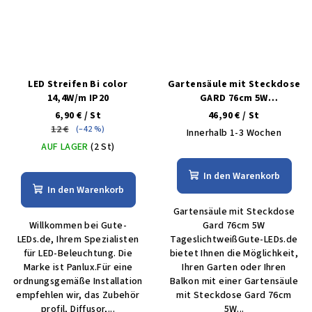
LED Streifen Bi color
Gartensäule mit Steckdose
14,4W/m IP20
GARD 76cm 5W
tageslichtweiß IP44
6,90 €
/ St
46,90 €
/ St
12 €
(–42 %)
Innerhalb 1-3 Wochen
AUF LAGER
(2 St)
In den Warenkorb
In den Warenkorb
Gartensäule mit Steckdose
Willkommen bei Gute-
Gard 76cm 5W
LEDs.de, Ihrem Spezialisten
TageslichtweißGute-LEDs.de
für LED-Beleuchtung. Die
bietet Ihnen die Möglichkeit,
Marke ist Panlux.Für eine
Ihren Garten oder Ihren
ordnungsgemäße Installation
Balkon mit einer Gartensäule
empfehlen wir, das Zubehör
mit Steckdose Gard 76cm
profil, Diffusor,...
5W...