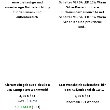
eine vielseitige und
Schalter VERSA LED 15W Warm
zuverlässige Notbeleuchtung
SilberDiese Kippbare
für den Innen- und
Küchenunterbauleuchte mit
Außenbereich.
Schalter VERSA LED 15W Warm
Silber ist eine praktische
und...
Chrom eingebaute decken
LED Wandeinbauleuchte für
LED Lampe 5W Warmweiß
den Außenbereich 1W
45x110mm Index warmweiß
3,90 €
/ St
9,90 €
/ St
12 €
(–67 %)
Innerhalb 1-3 Wochen
AUF LAGER
(1 St)