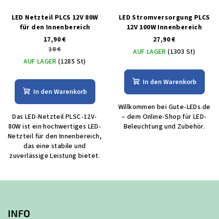
LED Netzteil PLCS 12V 80W
LED Stromversorgung PLCS
für den Innenbereich
12V 100W Innenbereich
17,90 €
27,90 €
18 €
AUF LAGER
(1303 St)
AUF LAGER
(1285 St)
In den Warenkorb
In den Warenkorb
Willkommen bei Gute-LEDs.de
Das LED-Netzteil PLSC-12V-
– dem Online-Shop für LED-
80W ist ein hochwertiges LED-
Beleuchtung und Zubehör.
Netzteil für den Innenbereich,
das eine stabile und
zuverlässige Leistung bietet.
F
u
ß
INFO