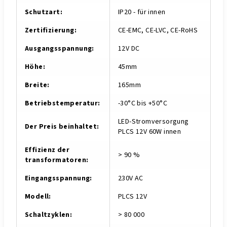
Schutzart
:
IP20 - für innen
Zertifizierung
:
CE-EMC, CE-LVC, CE-RoHS
Ausgangsspannung
:
12V DC
Höhe
:
45mm
Breite
:
165mm
Betriebstemperatur
:
-30°C bis +50°C
LED-Stromversorgung
Der Preis beinhaltet
:
PLCS 12V 60W innen
Effizienz der
> 90 %
transformatoren
:
Eingangsspannung
:
230V AC
Modell
:
PLCS 12V
Schaltzyklen
:
> 80 000