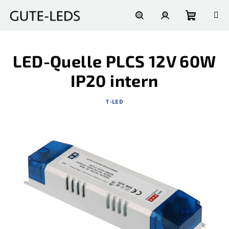
Zum
Inhalt
springen
Warenko
Suchen
Login
LED-Quelle PLCS 12V 60W
IP20 intern
T-LED