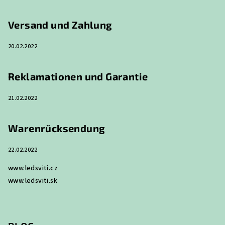
z
e
Versand und Zahlung
i
20.02.2022
l
e
Reklamationen und Garantie
21.02.2022
Warenrücksendung
22.02.2022
www.ledsviti.cz
www.ledsviti.sk