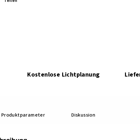
Teilen
Kostenlose Lichtplanung
Liefe
Produktparameter
Diskussion
chreibung