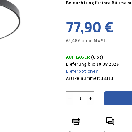
Beleuchtung für ihre Räume s
77,90 €
65,46 € ohne MwSt.
Verkaufspreis:
AUF LAGER
(6 St)
Lieferung bis:
10.08.2026
Lieferoptionen
Artikelnummer:
13111
−
+