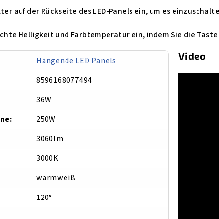
lter auf der Rückseite des LED-Panels ein, um es einzuschalte
schte Helligkeit und Farbtemperatur ein, indem Sie die Tast
Video
Hängende LED Panels
8596168077494
36W
rne
:
250W
3060lm
3000K
warmweiß
120°