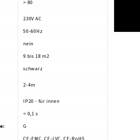
> 80
230V AC
50-60Hz
:
nein
9 bis 18 m2
schwarz
2-4m
IP20 - für innen
< 0,1 s
se
:
G
CE-EMC, CE-LVC, CE-RoHS