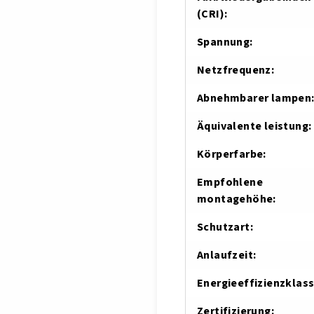
(CRI)
:
Spannung
:
Netzfrequenz
:
Abnehmbarer lampen
Äquivalente leistung
:
Körperfarbe
:
Empfohlene
montagehöhe
:
Schutzart
:
Anlaufzeit
:
Energieeffizienzklas
Zertifizierung
: