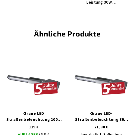
Leistung 30W....
Ähnliche Produkte
Graue LED
Graue LED-
Straßenbeleuchtung 100W
Straßenbeleuchtung 30W
am Ausleger warmweiß
am Tag des Auslegers weiß
119 €
71,90 €
AUF LAGER
(5 St)
Innerhalb 1-3 Wochen