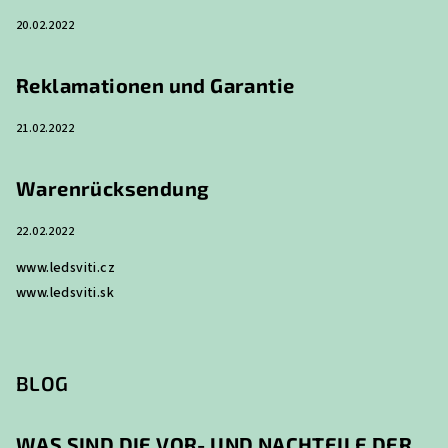
i
20.02.2022
l
e
Reklamationen und Garantie
21.02.2022
Warenrücksendung
22.02.2022
www.ledsviti.cz
www.ledsviti.sk
BLOG
WAS SIND DIE VOR- UND NACHTEILE DER