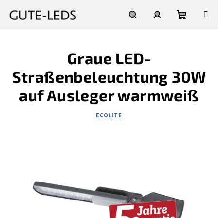
Zum
Inhalt
springen
Warenko
Suchen
Login
Graue LED-
Straßenbeleuchtung 30W
auf Ausleger warmweiß
ECOLITE