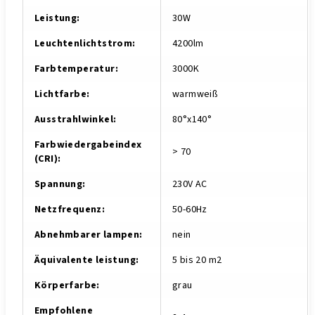
Leistung
:
30W
Leuchtenlichtstrom
:
4200lm
Farbtemperatur
:
3000K
Lichtfarbe
:
warmweiß
Ausstrahlwinkel
:
80°x140°
Farbwiedergabeindex
> 70
(CRI)
:
Spannung
:
230V AC
Netzfrequenz
:
50-60Hz
Abnehmbarer lampen
:
nein
Äquivalente leistung
:
5 bis 20 m2
Körperfarbe
:
grau
Empfohlene