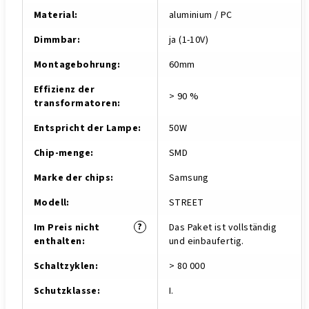
Material
:
aluminium / PC
Dimmbar
:
ja (1-10V)
Montagebohrung
:
60mm
Effizienz der
> 90 %
transformatoren
:
Entspricht der Lampe
:
50W
Chip-menge
:
SMD
Marke der chips
:
Samsung
Modell
:
STREET
?
Im Preis nicht
Das Paket ist vollständig
enthalten
:
und einbaufertig.
Schaltzyklen
:
> 80 000
Schutzklasse
:
I.