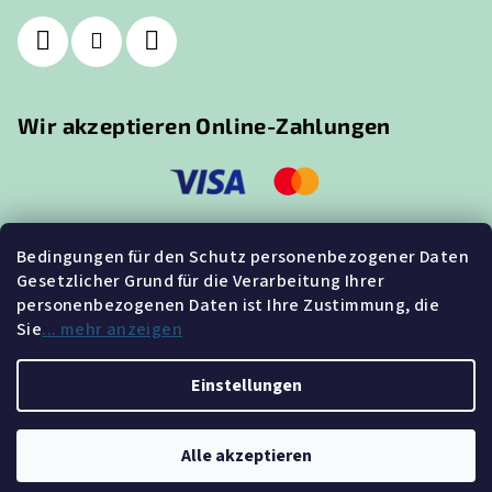
Wir akzeptieren Online-Zahlungen
Bedingungen für den Schutz personenbezogener Daten
Gesetzlicher Grund für die Verarbeitung Ihrer
Suche
personenbezogenen Daten ist Ihre Zustimmung, die
Sie
... mehr anzeigen
Suchen
Einstellungen
Copyright 2026
GUTE-LEDS.de
. Alle Rechte vorbehalten.
Alle akzeptieren
Erstellt von Shoptet