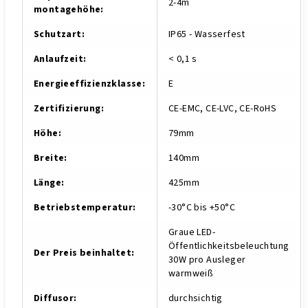
2-4m
montagehöhe
:
Schutzart
:
IP65 - Wasserfest
Anlaufzeit
:
< 0,1 s
Energieeffizienzklasse
:
E
Zertifizierung
:
CE-EMC, CE-LVC, CE-RoHS
Höhe
:
79mm
Breite
:
140mm
Länge
:
425mm
Betriebstemperatur
:
-30°C bis +50°C
Graue LED-
Öffentlichkeitsbeleuchtung
Der Preis beinhaltet
:
30W pro Ausleger
warmweiß
Diffusor
:
durchsichtig