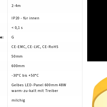
2-4m
IP20 - für innen
< 0,1 s
se
:
G
CE-EMC, CE-LVC, CE-RoHS
50mm
600mm
-30°C bis +50°C
Gelbes LED-Panel 600mm 48W
warm-zu-kalt mit Treiber
milchig