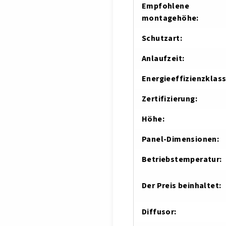
Empfohlene
montagehöhe
:
Schutzart
:
Anlaufzeit
:
Energieeffizienzklas
Zertifizierung
:
Höhe
:
Panel-Dimensionen
:
Betriebstemperatur
:
Der Preis beinhaltet
:
Diffusor
: