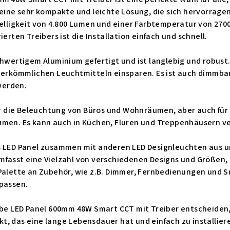
t eine sehr kompakte und leichte Lösung, die sich hervorrag
Helligkeit von 4.800 Lumen und einer Farbtemperatur von 270
ierten Treibers ist die Installation einfach und schnell.
chwertigem Aluminium gefertigt und ist langlebig und robust
 herkömmlichen Leuchtmitteln einsparen. Es ist auch dimmba
werden.
für die Beleuchtung von Büros und Wohnräumen, aber auch für
umen. Es kann auch in Küchen, Fluren und Treppenhäusern 
s LED Panel zusammen mit anderen LED Designleuchten aus 
fasst eine Vielzahl von verschiedenen Designs und Größen, d
 Palette an Zubehör, wie z.B. Dimmer, Fernbedienungen und S
upassen.
elbe LED Panel 600mm 48W Smart CCT mit Treiber entscheiden,
, das eine lange Lebensdauer hat und einfach zu installiere