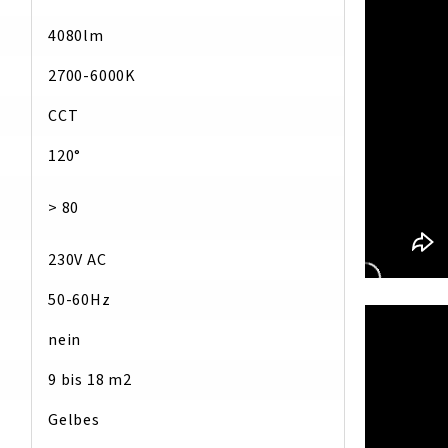
4080lm
2700-6000K
CCT
120°
> 80
230V AC
50-60Hz
:
nein
9 bis 18 m2
Gelbes