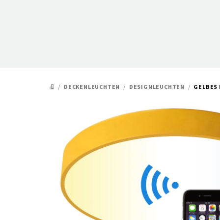
Zum
Inhalt
springen
/
DECKENLEUCHTEN
/
DESIGNLEUCHTEN
/
GELBES 
STARTSEITE