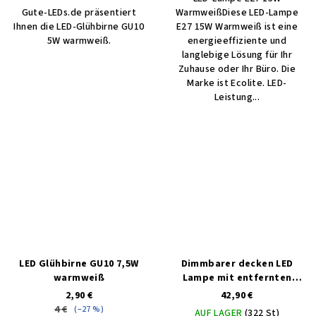
Gute-LEDs.de präsentiert
WarmweißDiese LED-Lampe
Ihnen die LED-Glühbirne GU10
E27 15W Warmweiß ist eine
5W warmweiß.
energieeffiziente und
langlebige Lösung für Ihr
Zuhause oder Ihr Büro. Die
Marke ist Ecolite. LED-
Leistung...
LED Glühbirne GU10 7,5W
Dimmbarer decken LED
warmweiß
Lampe mit entfernten
bedienungem 25W
2,90 €
42,90 €
4 €
(–27 %)
AUF LAGER
(322 St)