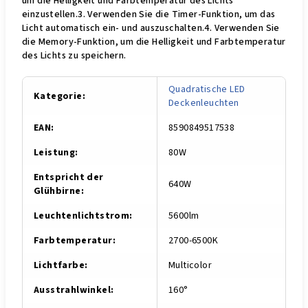
um die Helligkeit und Farbtemperatur des Lichts
einzustellen.3. Verwenden Sie die Timer-Funktion, um das
Licht automatisch ein- und auszuschalten.4. Verwenden Sie
die Memory-Funktion, um die Helligkeit und Farbtemperatur
des Lichts zu speichern.
Quadratische LED
Kategorie
:
Deckenleuchten
EAN
:
8590849517538
Leistung
:
80W
Entspricht der
640W
Glühbirne
:
Leuchtenlichtstrom
:
5600lm
Farbtemperatur
:
2700-6500K
Lichtfarbe
:
Multicolor
Ausstrahlwinkel
:
160°