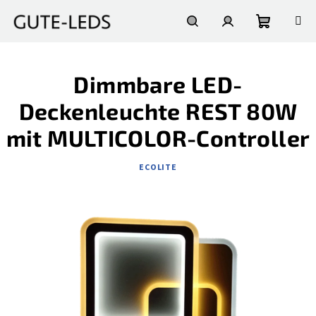
Zum
Inhalt
springen
Warenko
Suchen
Login
Dimmbare LED-
Deckenleuchte REST 80W
mit MULTICOLOR-Controller
ECOLITE