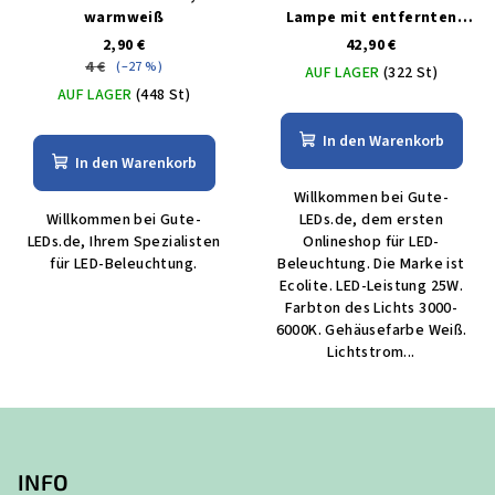
warmweiß
Lampe mit entfernten
bedienungem 25W
2,90 €
42,90 €
4 €
(–27 %)
AUF LAGER
(322 St)
AUF LAGER
(448 St)
In den Warenkorb
In den Warenkorb
Willkommen bei Gute-
Willkommen bei Gute-
LEDs.de, dem ersten
LEDs.de, Ihrem Spezialisten
Onlineshop für LED-
für LED-Beleuchtung.
Beleuchtung. Die Marke ist
Ecolite. LED-Leistung 25W.
Farbton des Lichts 3000-
6000K. Gehäusefarbe Weiß.
Lichtstrom...
F
u
ß
INFO