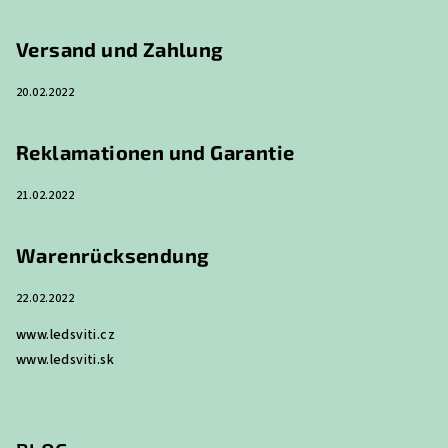
z
e
Versand und Zahlung
i
20.02.2022
l
e
Reklamationen und Garantie
21.02.2022
Warenrücksendung
22.02.2022
www.ledsviti.cz
www.ledsviti.sk