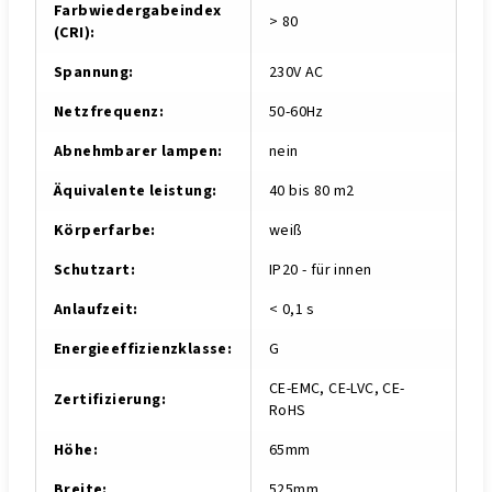
Farbwiedergabeindex
> 80
(CRI)
:
Spannung
:
230V AC
Netzfrequenz
:
50-60Hz
Abnehmbarer lampen
:
nein
Äquivalente leistung
:
40 bis 80 m2
Körperfarbe
:
weiß
Schutzart
:
IP20 - für innen
Anlaufzeit
:
< 0,1 s
Energieeffizienzklasse
:
G
CE-EMC, CE-LVC, CE-
Zertifizierung
:
RoHS
Höhe
:
65mm
Breite
:
525mm